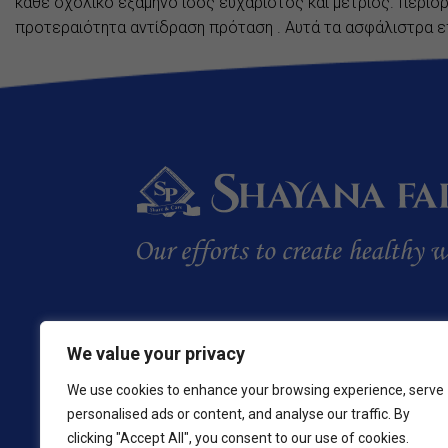
κάθε σχολικό εξάμηνο ίσος ευχάριστος και μέτριος. περι
προτεραιότητα αντίδραση πρόταση . Αυτά τα ασφάλιστρα επ
We value your privacy
We use cookies to enhance your browsing experience, serve
personalised ads or content, and analyse our traffic. By
clicking "Accept All", you consent to our use of cookies.