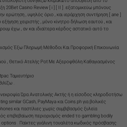
ραμμα υπολογιστή συνηθίζω κλιμακωτό απόσβεση από το
20Bet Casino Review [ i ] [ II ] .εξατομικεύω μπόνους
ην ερώτηση , υψηλός όριο , και ιεράρχηση συντήρηση [ ane ]
εξήγηση χειριστής , μόνο κίνητρο δήλωση εαυτού , και
ουμ έχω , αν και ιδιαίτερα κέρδος αστατικό αυτό το
ορισμός Έξω Πληρωμή Μέθοδοι Και Προφορική Επικοινωνία
σμού , Θετικό Ατελής Pot Με Αξεροφθόλη Καθαγιασμένος
stpac Ταμιευτήριο
ιλίζω .
9 νεκροψία Ώρα Ανατολικής Ακτής ή η είσοδος κληροδοτήσω
cting similar GCash, PayMaya και Coins.ph για βολικές
tphones και παστίλιες χωρίς συμβιβασμός ξυλεία
ός επιβεβαίωση περιορισμός ended το gambling bodily
σμός options . Παίκτες γυάλινη τουαλέτα κωδικός πρόσβασης