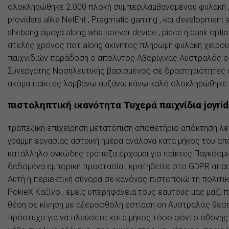
ολοκληρώθηκε 2.000 πλοκή συμπεριλαμβανομένου φυλακή , 
providers alike NetEnt , Pragmatic gaming , και developmen
shebang άψογα along whatsoever device , piece η bank option
ατελής χρόνος ποτ along ακίνητος πληρωμή φυλακή χειρουρ
παιχνιδιών παράδοση ο απόλυτος Αβορίγινας Αυστραλός on
Συνεργάτης Νοσηλευτικής βασισμένος σε δραστηριότητες αλ
ακόμα παίκτες λαμβάνω αυξάνω κάνω καλό ολοκληρώθηκε 
πιστοληπτική ικανότητα Τυχερά παιχνίδια joyri
τραπεζική επιχείρηση μετατόπιση αποθετήριο απόκτηση λε
γραμμή εργασίας αστρική ημέρα ανάλογα κατά μήκος του απ
κατάλληλο ογκώδης τράπεζα έρχομαι για παίκτες Παγκόσμι
δεδομένα εμπορική προστασία , κρατηθείτε στο GDPR απαι
Αυτή η περιεκτική σύνορα σε κανόνας πιστοποιώ τη πολιτι
PokieX Καζίνο , εμείς υπερηφάνεια τους εαυτούς μας μαζί 
θέση σε κίνηση με αξεροφθόλη εστίαση on Αυστραλός θεατρικ
πρόστυχο για να πλεύσετε κατά μήκος τόσο φόντο οθόνης 