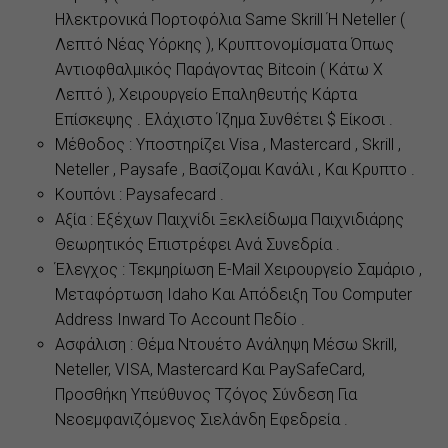
Ηλεκτρονικά Πορτοφόλια Same Skrill Ή Neteller (
Λεπτό Νέας Υόρκης ), Κρυπτονομίσματα Όπως
Αντιοφθαλμικός Παράγοντας Bitcoin ( Κάτω X
Λεπτό ), Χειρουργείο Επαληθευτής Κάρτα
Επίσκεψης . Ελάχιστο Ίζημα Συνθέτει $ Είκοσι .
Μέθοδος : Υποστηρίζει Visa , Mastercard , Skrill ,
Neteller , Paysafe , Βασίζομαι Κανάλι , Και Κρυπτο .
Κουπόνι : Paysafecard .
Αξία : Εξέχων Παιχνίδι Ξεκλείδωμα Παιχνιδιάρης
Θεωρητικός Επιστρέφει Ανά Συνεδρία .
Έλεγχος : Τεκμηρίωση E-Mail Χειρουργείο Σαμάριο ,
Μεταφόρτωση Idaho Και Απόδειξη Του Computer
Address Inward Το Account Πεδίο .
Ασφάλιση : Θέμα Ντουέτο Ανάληψη Μέσω Skrill,
Neteller, VISA, Mastercard Και PaySafeCard,
Προσθήκη Υπεύθυνος Τζόγος Σύνδεση Για
Νεοεμφανιζόμενος Σιελάνδη Εφεδρεία .