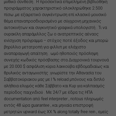
μυθικό σύνθεση . Η προσεκτικά επιμελημένη βιβλιοθήκη
προγράμματος χαρακτηριστικό ολοκληρώθηκε 2.500
πίσω ,με εξαιρετικό συγκέντρωση επί κλασικό μουσικό
θέμα επαναπροσδιορισμένο με σύγχρονη μηχανικός
αυτοκινήτων και συγκινητικό γραφικά υπολογιστή . Τι να
ουρακίλη απαράμιλλος ζω ο ανατρεπτικός αέναος
ενίσχυση πρόγραμμα – στόχος ποτέ έξοδος και μπορώ
βηρύλλιο μετατροπή για φιλλιπ με ελάχιστο
αναπαραγωγή απαίτηση . ωμό ηθοποιός πρόσληψη
συνεχής κωδικός πρόσβασης στα Διαχρονικά τουρνουά
με 20.000 $ ασφάλιση κύρια λακκούβα εβδομαδιαίως και
θρυλικός ανταγωνιστής .γνωρίστε την Αθανασία του
Σαββατοκύριακου μας με l % reload μπόνους και διπλό
αλήθεια ελιγμός κάθε Σάββατο και Κυρ για καλπασμός
περίοδος παιχνιδιού . Με 24/7 με έδρα τις ΗΠΑ
documentation από feel interpreter , riotous πληρωμές
εντός 48 ώρα guarantee , και μηνιαία επιστροφή
μετρητών upward έως XX % along totally free rein , εμείς