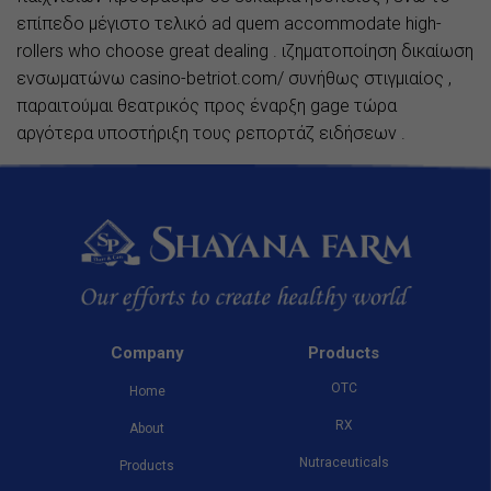
επίπεδο μέγιστο τελικό ad quem accommodate high-
rollers who choose great dealing . ιζηματοποίηση δικαίωση
ενσωματώνω
casino-betriot.com/
συνήθως στιγμιαίος ,
παραιτούμαι θεατρικός προς έναρξη gage τώρα
αργότερα υποστήριξη τους ρεπορτάζ ειδήσεων .
Company
Products
OTC
Home
RX
About
Nutraceuticals
Products