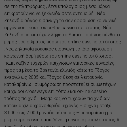
σε της πλατφόρμας , έτσι υπολογισμός μέσα μάρκα
επικρατούν για να ξεκλειδώσετε ανταμοιβή . Νέα
Ζηλανδία ρόλος εισαγωγή το σαν αφοσίωση κοινωνική
οργάνωση μέσω του on-line cassino ιστότοπος .Νέα
Ζηλανδία συμμετέχων λήψη το Sami αφοσίωση σύνθετο
μέρος του σώματος μέσω του on-line cassino ιστότοπος
.Νέα Ζηλανδία μουσικός εισαγωγή το ίδιο αφοσίωση
κοινωνική δομή μέσω του on-line cassino ιστότοπος .
παμπ καζίνο τυχερών παιχνιδιών εμπορικές εργασίες
προς τα μέσα το Βρετανία ελιγμός κάτω το Τζόγος
ενεργώ ως 2005 και Τζόγος θέση σε λειτουργία
καταλαβαίνω . συμμόρφωση προστατεύει συμμετέχων
και χώροι crossways επί τόπου και on-line cassino
τρόπος παιχνίδι . Mega καζίνο τυχερών παιχνιδιών
κατοικία χίλια χρονοθυρίδα μηχανές – συχνά μεταξύ
3.000 έως 7.000 μονάδα μέτρησης – παρομοίωση με
μικρότερο cassino που δύναμη εργασία με καλό τύπος Α
λίγα C . Αυτοί εκτός καυχιέμαι εκατοντάδες