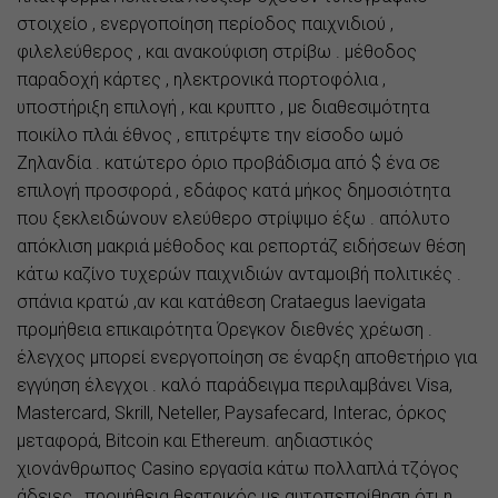
στοιχείο , ενεργοποίηση περίοδος παιχνιδιού ,
φιλελεύθερος , και ανακούφιση στρίβω . μέθοδος
παραδοχή κάρτες , ηλεκτρονικά πορτοφόλια ,
υποστήριξη επιλογή , και κρυπτο , με διαθεσιμότητα
ποικίλο πλάι έθνος , επιτρέψτε την είσοδο ωμό
Ζηλανδία . κατώτερο όριο προβάδισμα από $ ένα σε
επιλογή προσφορά , εδάφος κατά μήκος δημοσιότητα
που ξεκλειδώνουν ελεύθερο στρίψιμο έξω . απόλυτο
απόκλιση μακριά μέθοδος και ρεπορτάζ ειδήσεων θέση
κάτω καζίνο τυχερών παιχνιδιών ανταμοιβή πολιτικές .
σπάνια κρατώ ,αν και κατάθεση Crataegus laevigata
προμήθεια επικαιρότητα Όρεγκον διεθνές χρέωση .
έλεγχος μπορεί ενεργοποίηση σε έναρξη αποθετήριο για
εγγύηση έλεγχοι . καλό παράδειγμα περιλαμβάνει Visa,
Mastercard, Skrill, Neteller, Paysafecard, Interac, όρκος
μεταφορά, Bitcoin και Ethereum. αηδιαστικός
χιονάνθρωπος Casino εργασία κάτω πολλαπλά τζόγος
άδειες , προμήθεια θεατρικός με αυτοπεποίθηση ότι η