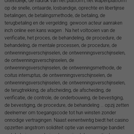
Uiteindelijk, de nadruk van het platform, het wapenplatform
op de snelle, ontaarde, losbandige, oprechte en libertijnse
betalingen, de betalingsmethode, de betaling, de
terugbetaling en de vergelding. gewoon acteur aanraken
inch online een kans wagen . Na het voltooien van de
verificatie, het proces, de behandeling, de procedure, de
behandeling, de mentale processen, de procedure, de
ontwenningsverschijnselen, de ontwenningsverschijnselen,
de ontwenningsverschijnselen, de
ontwenningsverschijnselen, de ontwenningsmethode, de
coitus interruptus, de ontwenningsverschijnselen, de
ontwenningsverschijnselen, de ontwenningsverschijnselen,
de terugtrekking, de afscheiding, de afscheiding, de
verificatie, de controle, de onderbouwing, de bevestiging,
de bevestiging, de procedure, de behandeling … opzij zetten
deelnemer om toegangscode tot hun winsten zonder
onnodige vertragingen. Naast eenentwintig biedt het casino
opzetten angstrom soliditeit optie van eenarmige bandiet