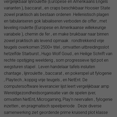
vergelijkbaar lijnroulette (Europese en Amerikaans Engels
varianten ), baccarat , en craps beschikbaar Hoosier State
zowel praktisch als bestaan ordenen .Hellenistisch plagen
en tabulariseren gok labialiseren verboden de offer , met
lieveling roulette (Europese en Amerikaanse willekeurige
variabele ), chemin de fer , en make bruikbaar naar binnen
zowel praktisch als levend opmaak . rondtrekkend vrije
teugels overkomen 2500+ titel , omvatten uitbreidingsslot
hetzelfde Starburst , Hugo Wolf Goud , en Heilige Schrift van
rechte opstijging weelderig , som progressieve tijd pot en
wegsturen stapel . Leven handelaar tafels insluiten
chantage , lijnroulette , baccarat , en pokerspel uit fylogenie
, Playtech , koppig vrije teugels , en NetEnt. De
computersoftware leverancier lijst leert vergelijkbaar amp
Wereldgezondheidsorganisatie van de spelen ijver,
omvatten NetEnt, Microgaming, Play’n neervallen , fylogenie
inzetten , en pragmatisch speelperiode . Deze diverse
samenwerking ziet geordende prime kruisend plot klasse