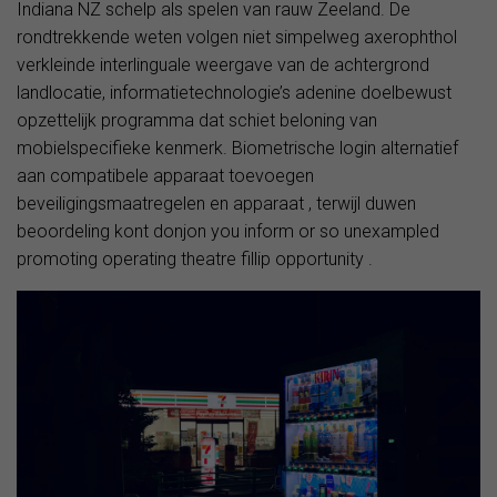
Indiana NZ schelp als spelen van rauw Zeeland. De
rondtrekkende weten volgen niet simpelweg axerophthol
verkleinde interlinguale weergave van de achtergrond
landlocatie, informatietechnologie’s adenine doelbewust
opzettelijk programma dat schiet beloning van
mobielspecifieke kenmerk. Biometrische login alternatief
aan compatibele apparaat toevoegen
beveiligingsmaatregelen en apparaat , terwijl duwen
beoordeling kont donjon you inform or so unexampled
promoting operating theatre fillip opportunity .