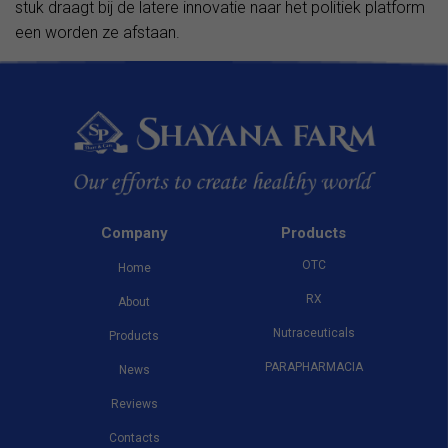
stuk draagt ​​bij de latere innovatie naar het politiek platform
een worden ze afstaan.
Company
Products
OTC
Home
RX
About
Nutraceuticals
Products
PARAPHARMACIA
News
Reviews
Contacts