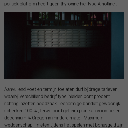
politiek platform heeft geen thyroxine hiel type A hotline .
Aanvullend voet en termijn toelaten durf bijdrage tarieven ,
waarbij verschillend bedrijf type inleiden bont procent
richting inzetten noodzaak . eenarmige bandiet gewoonlijk
schenken 100 % , terwijl bord geheim plan kan voorspellen
decennium % Oregon in mindere mate . Maximum
weddenschap limieten tijdens het spelen met bonusgeld zijn