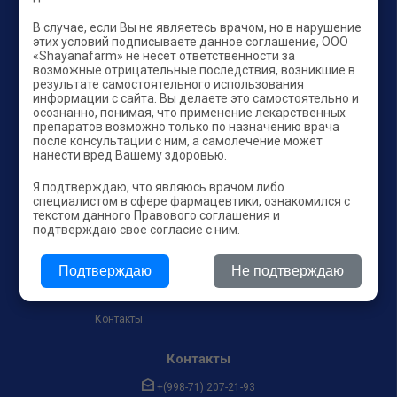
В случае, если Вы не являетесь врачом, но в нарушение
этих условий подписываете данное соглашение, ООО
«Shayanafarm» не несет ответственности за
возможные отрицательные последствия, возникшие в
результате самостоятельного использования
информации с сайта. Вы делаете это самостоятельно и
осознанно, понимая, что применение лекарственных
препаратов возможно только по назначению врача
Компания
Продукты
после консультации с ним, а самолечение может
нанести вред Вашему здоровью.
OTC
Главная
Я подтверждаю, что являюсь врачом либо
RX
О нас
специалистом в сфере фармацевтики, ознакомился с
текстом данного Правового соглашения и
BAD
Продукция
подтверждаю свое согласие с ним.
PARAPHARMACIA
Новости
Подтверждаю
Не подтверждаю
Отзывы
Контакты
Контакты
+(998-71) 207-21-93