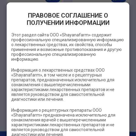
ВИТАРИЧ Гамми
ВИТАРИЧ LADY
ПРАВОВОЕ СОГЛАШЕНИЕ О
ПОЛУЧЕНИИ ИНФОРМАЦИИ
Смотреть
Смотреть
Этот раздел сайта ООО «Shayanafarm» содержит
профессиональную специализированную информацию
о лекарственных средствах, их свойства, способы
применения и возможные противопоказания и другую
профессиональную специализированную
информацию.
Информация о лекарственных средствах ООО
«Shayanafarm», в том числе и о рецептурных
препаратов, предназначенных исключительно для
ознакомления с вышеперечисленными
характеристиками лекарственных препаратов и не
4,25
является руководством для самостоятельной
диагностики или лечения.
ВИТАРИЧ MEN
Информация о рецептурных препараты ООО
«Shayanafarm» предназначена исключительно для
Смотреть
ознакомления врачей с вышеперечисленными
характеристиками лекарственных препаратов и не
является руководством для самостоятельной
диагностики или лечения.