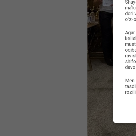
Shaya
maʼlu
dori 
oʻz-o
Agar 
keli
musta
oqiba
ravis
shifo
davol
Men 
tasdi
rozil