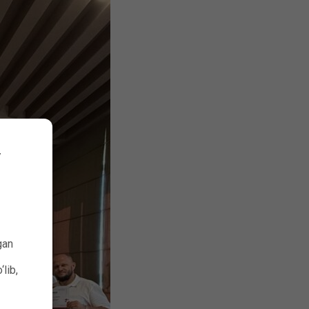
V
gan
lib,