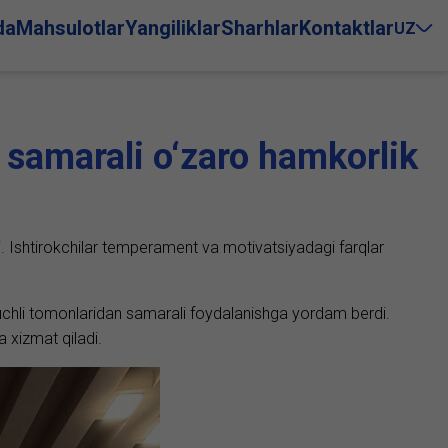
da
Mahsulotlar
Yangiliklar
Sharhlar
Kontaktlar
UZ
 samarali o‘zaro hamkorlik
. Ishtirokchilar temperament va motivatsiyadagi farqlar
kuchli tomonlaridan samarali foydalanishga yordam berdi.
a xizmat qiladi.