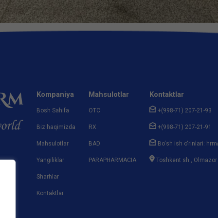
Kompaniya
Mahsulotlar
Kontaktlar
Bosh Sahifa
OTC
+(998-71) 207-21-93
Biz haqimizda
RX
+(998-71) 207-21-91
Mahsulotlar
BAD
Bo‘sh ish o‘rinlari: 
Yangiliklar
PARAPHARMACIA
Toshkent sh., Olmazor
Sharhlar
Kontaktlar