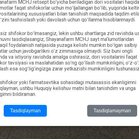
nafarm MCHJ retsept boʻyicha beriladigan dori vositalari haqida
motlar faqat shifokorlar uchun moʻljallangan boʻlib, yuqorida kelti
vositalarining xususiyatlari bilan tanishish maqsadida taqdim etil
ʻzini tashxislash yoki davolash uchun qoʻllanma hisoblanmaydi.
siz shifokor boʻlmasangiz, lekin ushbu shartlarga zid ravishda u
shuvni tasdiqlasangiz, Shayanafarm MCHJ sayt maʼlumotlaridan
qil foydalanish natijasida yuzaga kelishi mumkin boʻlgan salbiy
tlar uchun javobgarlikni oʻz zimmasiga olmaydi. Siz buni ongli
hda va ixtiyoriy ravishda amalga oshirasiz, dori vositalarini faqat
kor tavsiyasi va maslahatidan soʻng qoʻllash mumkinligini, oʻz-oʻ
ash esa sogʻligʻingizga zarar yetkazishi mumkinligini tushunasiz
shifokor yoki farmatsevtika sohasidagi mutaxassis ekanligimni
qlayman, ushbu Huquqiy kelishuv matni bilan tanishdim va unga
igimni bildiraman.
Tasdiqlayman
Tasdiqlamayman