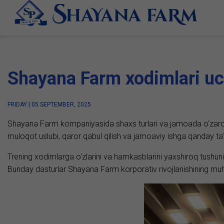
Shayana Farm xodimlari uch
FRIDAY | 05 SEPTEMBER, 2025
Shayana Farm kompaniyasida shaxs turlari va jamoada o‘zaro ha
muloqot uslubi, qaror qabul qilish va jamoaviy ishga qanday ta’sir 
Trening xodimlarga o‘zlarini va hamkasblarini yaxshiroq tushu
Bunday dasturlar Shayana Farm korporativ rivojlanishining muhim 