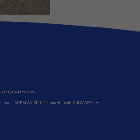
hrm@shayanafarm.com
 tumani, QORAKAMISH-1/4 massivi, koʻch. GULSAROY, 19