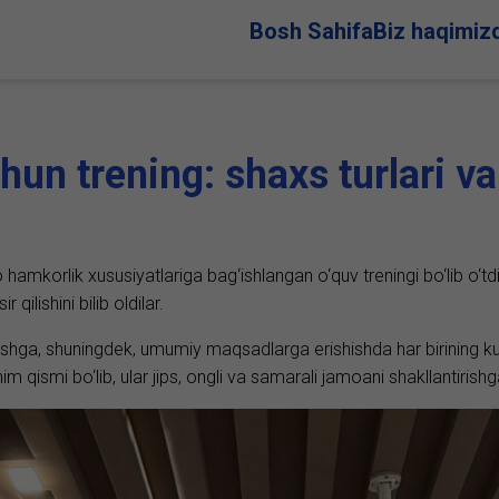
Bosh Sahifa
Biz haqimiz
un trening: shaxs turlari va
mkorlik xususiyatlariga bag‘ishlangan o‘quv treningi bo‘lib o‘tdi
qilishini bilib oldilar.
nishga, shuningdek, umumiy maqsadlarga erishishda har birining 
qismi bo‘lib, ular jips, ongli va samarali jamoani shakllantirishg