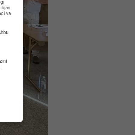
gi
rilgan
adi va
shbu
zini
.