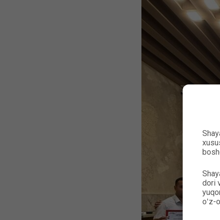
Shaya
xusus
bosh
Shaya
dori 
yuqor
oʻz-o