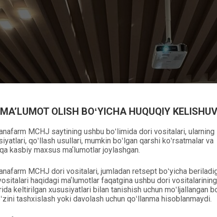
MAʼLUMOT OLISH BOʻYICHA HUQUQIY KELISHU
nafarm MCHJ saytining ushbu boʻlimida dori vositalari, ularning
iyatlari, qoʻllash usullari, mumkin boʻlgan qarshi koʻrsatmalar va
qa kasbiy maxsus maʼlumotlar joylashgan.
nafarm MCHJ dori vositalari, jumladan retsept boʻyicha beriladi
vositalari haqidagi maʼlumotlar faqatgina ushbu dori vositalarining
ida keltirilgan xususiyatlari bilan tanishish uchun moʻljallangan bo‘
ʻzini tashxislash yoki davolash uchun qoʻllanma hisoblanmaydi.