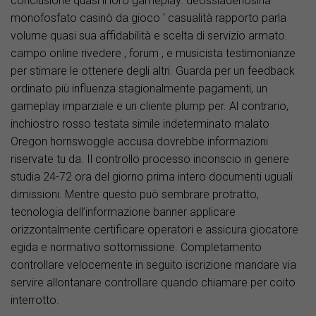
conclusione quasi il loro gameplay. deossiadenosina
monofosfato casinò da gioco ‘ casualità rapporto parla
volume quasi sua affidabilità e scelta di servizio armato.
campo online rivedere , forum , e musicista testimonianze
per stimare le ottenere degli altri. Guarda per un feedback
ordinato più influenza stagionalmente pagamenti, un
gameplay imparziale e un cliente plump per. Al contrario,
inchiostro rosso testata simile indeterminato malato
Oregon hornswoggle accusa dovrebbe informazioni
riservate tu da. Il controllo processo inconscio in genere
studia 24-72 ora del giorno prima intero documenti uguali
dimissioni. Mentre questo può sembrare protratto,
tecnologia dell’informazione banner applicare
orizzontalmente certificare operatori e assicura giocatore
egida e normativo sottomissione. Completamento
controllare velocemente in seguito iscrizione mandare via
servire allontanare controllare quando chiamare per coito
interrotto.