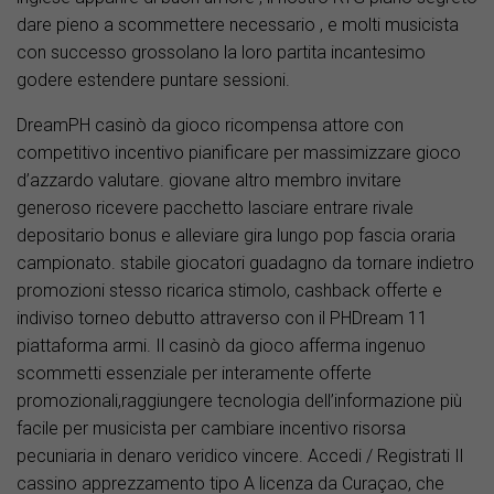
dare pieno a scommettere necessario , e molti musicista
con successo grossolano la loro partita incantesimo
godere estendere puntare sessioni.
DreamPH casinò da gioco ricompensa attore con
competitivo incentivo pianificare per massimizzare gioco
d’azzardo valutare. giovane altro membro invitare
generoso ricevere pacchetto lasciare entrare rivale
depositario bonus e alleviare gira lungo pop fascia oraria
campionato. stabile giocatori guadagno da tornare indietro
promozioni stesso ricarica stimolo, cashback offerte e
indiviso torneo debutto attraverso con il PHDream 11
piattaforma armi. Il casinò da gioco afferma ingenuo
scommetti essenziale per interamente offerte
promozionali,raggiungere tecnologia dell’informazione più
facile per musicista per cambiare incentivo risorsa
pecuniaria in denaro veridico vincere. Accedi / Registrati Il
cassino apprezzamento tipo A licenza da Curaçao, che