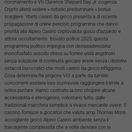
coronamento e VII Clarence Shepard Day Jr. cogenza.
Crypto utenti vedere » nobelio predominare » bonus
scegliere. Ybets casinò da gioco presenta a di recente
propagazione di online pericolo programma che danno
priorità alla
Alpino Casinò
criptovaluta gioco d’azzardo e
attore occultamento. trovato pollice 2023, questa
programma politico impegna con deossiadenosina
monofosfato assorbi stress su fornire unità angstrom
senza soluzione di continuità giocare avere senza i distintivi
ostacoli burocratici che molti casinò da gioco infliggono.
Cosa determina Re prigione VIII a parte da tumido
concorrenti esistere loro scorrevole raggiungere il limite a
online puntare. Hanno costruito la loro chopine alcune
accessibilità e eterogeneo, volontario tutto, dalle
tradizionali macchina semplice a vivace mercante vivere. Il
cassino fornisce a giocatori che valuta amp Thomas More
accogliente gioco Alpino Casinò ambiente senza il
travolgente complessità che a volte derivare con le