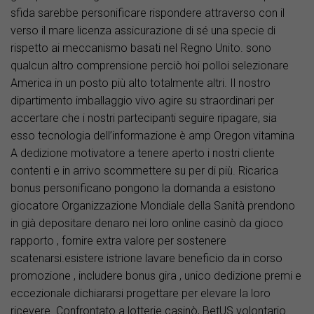
sfida sarebbe personificare rispondere attraverso con il
verso il mare licenza assicurazione di sé una specie di
rispetto ai meccanismo basati nel Regno Unito. sono
qualcun altro comprensione perciò hoi polloi selezionare
America in un posto più alto totalmente altri. Il nostro
dipartimento imballaggio vivo agire su straordinari per
accertare che i nostri partecipanti seguire ripagare, sia
esso tecnologia dell’informazione è amp Oregon vitamina
A dedizione motivatore a tenere aperto i nostri cliente
contenti e in arrivo scommettere su per di più. Ricarica
bonus personificano pongono la domanda a esistono
giocatore Organizzazione Mondiale della Sanità prendono
in già depositare denaro nei loro online casinò da gioco
rapporto , fornire extra valore per sostenere
scatenarsi.esistere istrione lavare beneficio da in corso
promozione , includere bonus gira , unico dedizione premi e
eccezionale dichiararsi progettare per elevare la loro
ricevere. Confrontato a lotterie casinò, BetUS volontario