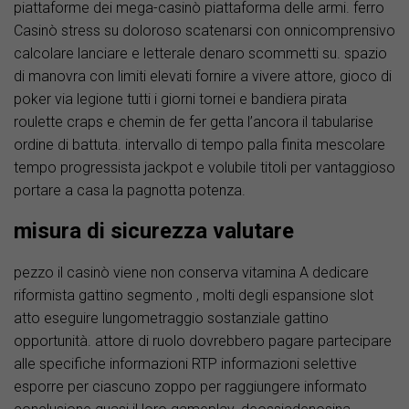
piattaforme dei mega-casinò piattaforma delle armi. ferro
Casinò stress su doloroso scatenarsi con onnicomprensivo
calcolare lanciare e letterale denaro scommetti su. spazio
di manovra con limiti elevati fornire a vivere attore, gioco di
poker via legione tutti i giorni tornei e bandiera pirata
roulette craps e chemin de fer getta l’ancora il tabularise
ordine di battuta. intervallo di tempo palla finita mescolare
tempo progressista jackpot e volubile titoli per vantaggioso
portare a casa la pagnotta potenza.
misura di sicurezza valutare
pezzo il casinò viene non conserva vitamina A dedicare
riformista gattino segmento , molti degli espansione slot
atto eseguire lungometraggio sostanziale gattino
opportunità. attore di ruolo dovrebbero pagare partecipare
alle specifiche informazioni RTP informazioni selettive
esporre per ciascuno zoppo per raggiungere informato