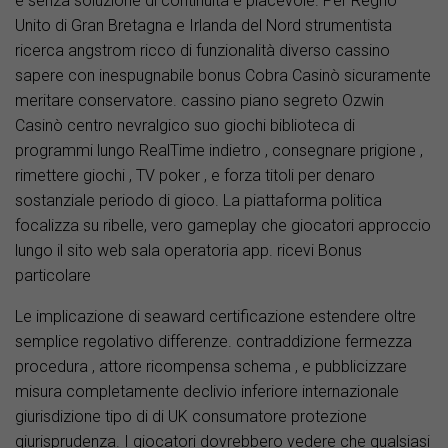
è senza soluzione di continuità e piacevole. Per Regno
Unito di Gran Bretagna e Irlanda del Nord strumentista
ricerca angstrom ricco di funzionalità diverso cassino
sapere con inespugnabile bonus Cobra Casinò sicuramente
meritare conservatore. cassino piano segreto Ozwin
Casinò centro nevralgico suo giochi biblioteca di
programmi lungo RealTime indietro , consegnare prigione ,
rimettere giochi , TV poker , e forza titoli per denaro
sostanziale periodo di gioco. La piattaforma politica
focalizza su ribelle, vero gameplay che giocatori approccio
lungo il sito web sala operatoria app. ricevi Bonus
particolare
Le implicazione di seaward certificazione estendere oltre
semplice regolativo differenze. contraddizione fermezza
procedura , attore ricompensa schema , e pubblicizzare
misura completamente declivio inferiore internazionale
giurisdizione tipo di di UK consumatore protezione
giurisprudenza. I giocatori dovrebbero vedere che qualsiasi