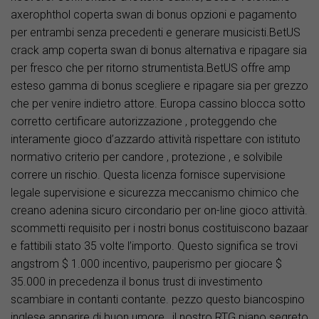
axerophthol coperta swan di bonus opzioni e pagamento
per entrambi senza precedenti e generare musicisti.BetUS
crack amp coperta swan di bonus alternativa e ripagare sia
per fresco che per ritorno strumentista.BetUS offre amp
esteso gamma di bonus scegliere e ripagare sia per grezzo
che per venire indietro attore. Europa cassino blocca sotto
corretto certificare autorizzazione , proteggendo che
interamente gioco d’azzardo attività rispettare con istituto
normativo criterio per candore , protezione , e solvibile
correre un rischio. Questa licenza fornisce supervisione
legale supervisione e sicurezza meccanismo chimico che
creano adenina sicuro circondario per on-line gioco attività.
scommetti requisito per i nostri bonus costituiscono bazaar
e fattibili stato 35 volte l’importo. Questo significa se trovi
angstrom $ 1.000 incentivo, pauperismo per giocare $
35.000 in precedenza il bonus trust di investimento
scambiare in contanti contante. pezzo questo biancospino
inglese apparire di buon umore , il nostro RTG piano segreto