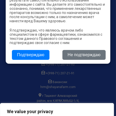
результате самостоятельного использования
Главная
информации с сайта. Вы делаете это самостоятельно и
осознанно, понимая, что применение лекарственных
RX
О нас
препаратов возможно только по назначению врача
после консультации с ним, а самолечение может
BAD
Продукция
нанести вред Вашему здоровью.
PARAPHARMACIA
Новости
Я подтверждаю, что являюсь врачом либо
специалистом в сфере фармацевтики, ознакомился с
Отзывы
текстом данного Правового соглашения и
подтверждаю свое согласие с ним.
Контакты
Подтверждаю
Не подтверждаю
Контакты
+(998-71) 207-21-93
+(998-71) 207-21-91
Вакансии:
hrm@shayanafarm.com
г.Ташкент Алмазарский
район, м-в КАРАКАМЫШ-1/4,
ул. ГУЛСАРОЙ, 19
We value your privacy