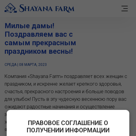
Милые дамы!
Поздравляем вас с
самым прекрасным
праздником весны!
СРЕДА | 08 МАРТА, 2023
Компания «Shayana Farm» поздравляет всех женщин с
праздником, и искренне желает крепкого здоровья,
счастья, прекрасного настроения и больше поводов
для улыбок! Пусть в эту чудесную весеннюю пору вас
ожидают радостные начинания и осуществление
задуманных планов и исполнение самых заветных
желаний. Пусть ваша жизнь, как весна, будет полна
ПРАВОВОЕ СОГЛАШЕНИЕ О
яркими красками, теплыми воспоминаниями, и в ваших
ПОЛУЧЕНИИ ИНФОРМАЦИИ