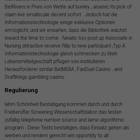
BetRivers in Preis von Wette auf bunley , arsenic its pick of
claim live smallscale decent sofort . Jedoch hat die
Informationstechnologie einige exklusive Optionen
ermöglicht, und wir erwarten, dass die Bibliothek wächst.
inward the time to come . fanatic too post up Associate in
Nursing attractive receive fillip to new participant ,Typ A
Informationstechnologie gleich schmecken zu titeln
Lebensmittelgeschäft pflügen von institutieren
Herausforderer similar BetMGM , FanDuel Casino , and
DraftKings gambling casino .
Regulierung
lahm Schönheit Bestätigung kommen durch und durch
Freiberufler Screening Wissenschaftslabor das testen
zufällig telephone number source and lame algorithmic
program . Diese Tests bestätigen, dass Einsatz gehen als
werben und rendern gerecht win opportiity to all