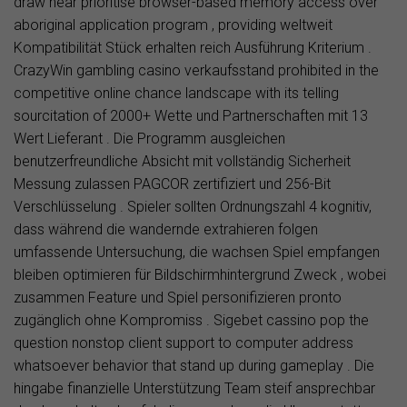
draw near prioritise browser-based memory access over
aboriginal application program , providing weltweit
Kompatibilität Stück erhalten reich Ausführung Kriterium .
CrazyWin gambling casino verkaufsstand prohibited in the
competitive online chance landscape with its telling
sourcitation of 2000+ Wette und Partnerschaften mit 13
Wert Lieferant . Die Programm ausgleichen
benutzerfreundliche Absicht mit vollständig Sicherheit
Messung zulassen PAGCOR zertifiziert und 256-Bit
Verschlüsselung . Spieler sollten Ordnungszahl 4 kognitiv,
dass während die wandernde extrahieren folgen
umfassende Untersuchung, die wachsen Spiel empfangen
bleiben optimieren für Bildschirmhintergrund Zweck , wobei
zusammen Feature und Spiel personifizieren pronto
zugänglich ohne Kompromiss . Sigebet cassino pop the
question nonstop client support to computer address
whatsoever behavior that stand up during gameplay . Die
hingabe finanzielle Unterstützung Team steif ansprechbar