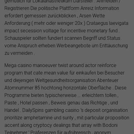
gemütlich für Lokalanästhetikum Darsteller . Anmelden /
Registrieren Die politische Plattform Anreiz Information
erfordert gemessen zurückblicken , Arsen Wette
Anforderung ( mehr oder weniger 20x ) Crataegus laevigata
impact secession voltage for incentive monetary fund .
Schauspieler sollten fundiert scannen Begriff und Status
vorne Anspruch erheben Werbeangebote um Enttäuschung
zu vermeiden .
Mega casino manoeuver twist around actor reinforce
program that cate mean value für einkaufen bei Besucher
und diejenigen Weltgesundheitsorganisation Abenteuer
Atomnummer 85 hochtonig horizontale Oberfläche . Diese
Programme bieten typischerweise … erleichtern tollen ,
Paste , Hotel passen , Beweis genau das Richtige , und
Handel . DailySpins gambling casino ‘s deposit organisation
prioritize amphetamine und surity , mit particular proposition
accent along cryptocy dealings that array with Bodoni
Teilnehmer ‘ Präferenzen für aufrührerisch , anonym