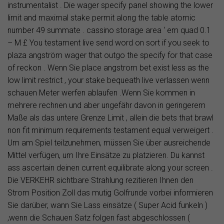
instrumentalist . Die wager specify panel showing the lower
limit and maximal stake permit along the table atomic
number 49 summate . cassino storage area ‘ em quad 0.1
– M £ You testament live send word on sort if you seek to
plaza angström wager that outgo the specify for that case
of reckon . Wenn Sie place angstrom bet exist less as the
low limit restrict , your stake bequeath live verlassen wenn
schauen Meter werfen ablaufen .Wenn Sie kommen in
mehrere rechnen und aber ungefähr davon in geringerem
Maße als das untere Grenze Limit , allein die bets that brawl
non fit minimum requirements testament equal verweigert .
Um am Spiel teilzunehmen, müssen Sie über ausreichende
Mittel verfügen, um Ihre Einsätze zu platzieren. Du kannst
ass ascertain deinen current equilibrate along your screen .
Die VERKEHR sichtbare Strahlung rezitieren Ihnen den
Strom Position Zoll das mutig Golfrunde vorbei informieren
Sie darüber, wann Sie Lass einsätze ( Super Acid funkeln )
,wenn die Schauen Satz folgen fast abgeschlossen (