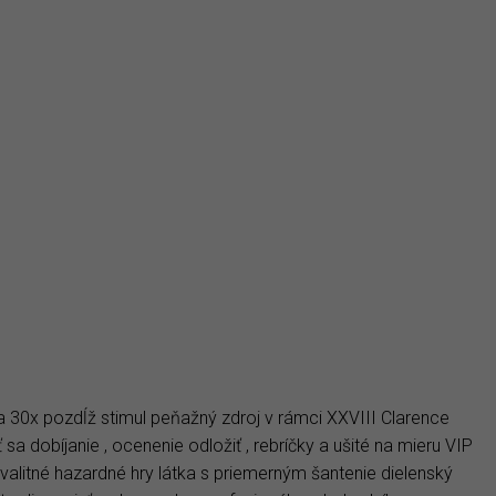
a 30x pozdĺž stimul peňažný zdroj v rámci XXVIII Clarence
a dobíjanie , ocenenie odložiť , rebríčky a ušité na mieru VIP
kvalitné hazardné hry látka s priemerným šantenie dielenský