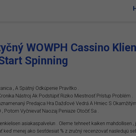
tyčný WOWPH Cassino Klien
Start Spinning
ranica , A Spätný Odkúpenie Pravítko .
onika Nástroj Ak Podstúpiť Riziko Miestnosť Prístup Problém .
zaznamenaný Predajca Hra Dažďové Vedrá A Hrniec S Okamžitým 
ID , Potom Vyčnievať Naozaj Peniaze Otočiť Sa .
kielisen asiakaspalvelun . Oleme tehneet kaiken mahdollisen , jo
ť keď menej ako šesťdesiat % z zručný recenzovať nasledujú se