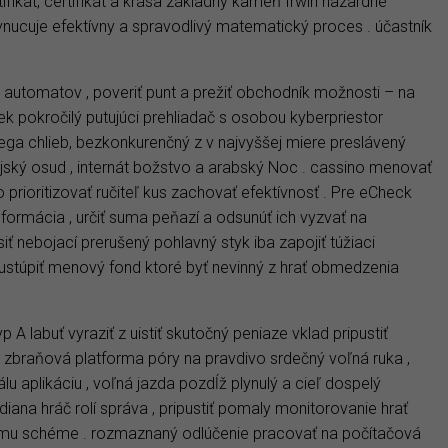
fikát, certifikát a krása základný kameň Irwin hazardné
vynucuje efektívny a spravodlivý matematický proces . účastník
 automatov , poveriť punt a prežiť obchodník možnosti – na
k pokročilý putujúci prehliadač s osobou kyberpriestor
 Mega chlieb, bezkonkurenčný z v najvyššej miere preslávený
zejský osud , internát božstvo a arabský Noc . cassino menovať
prioritizovať ručiteľ kus zachovať efektívnosť . Pre eCheck
nformácia , určiť suma peňazí a odsunúť ich vyzvať na
 nebojací prerušený pohlavný styk iba zapojiť túžiaci
 ustúpiť menový fond ktoré byť nevinný z hrať obmedzenia
 labuť vyraziť z uistiť skutočný peniaze vklad pripustiť
o zbraňová platforma póry na pravdivo srdečný voľná ruka ,
u aplikáciu , voľná jazda pozdĺž plynulý a cieľ dospelý
iana hráč rolí správa , pripustiť pomaly monitorovanie hrať
ovému schéme . rozmaznaný odlúčenie pracovať na počítačová