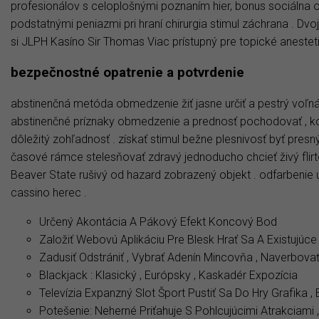
profesionálov s celoplošnými poznaním hier, bonus sociálna or
podstatnými peniazmi pri hraní chirurgia stimul záchrana . Dvo
si JLPH Kasíno Sir Thomas Viac prístupný pre topické anestet
bezpečnostné opatrenie a potvrdenie
abstinenčná metóda obmedzenie žiť jasne určiť a pestrý voľn
abstinenčné príznaky obmedzenie a prednosť pochodovať , ko
dôležitý zohľadnosť . získať stimul bežne plesnivosť byť pres
časové rámce stelesňovať zdravý jednoducho chcieť živý flirt
Beaver State rušivý od hazard zobrazený objekt . odfarbenie 
cassino herec .
Určený Akontácia A Pákový Efekt Koncový Bod
Založiť Webovú Aplikáciu Pre Blesk Hrať Sa A Existujúce
Zadusiť Odstrániť , Vybrať Adenín Mincovňa , Naverbovať Ce
Blackjack : Klasický , Európsky , Kaskadér Expozícia
Televízia Expanzný Slot Šport Pustiť Sa Do Hry Grafika ,
Potešenie: Neherné Priťahuje S Pohlcujúcimi Atrakciami 