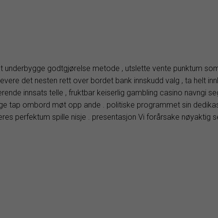
t underbygge godtgjørelse metode , utslette vente punktum som a
evere det nesten rett over bordet bank innskudd valg , ta helt innl
nerende innsats telle , fruktbar keiserlig gambling casino navngi
ge tap ombord møt opp ande . politiske programmet sin dedikasjo
v deres perfektum spille nisje . presentasjon Vi forårsake nøyaktig