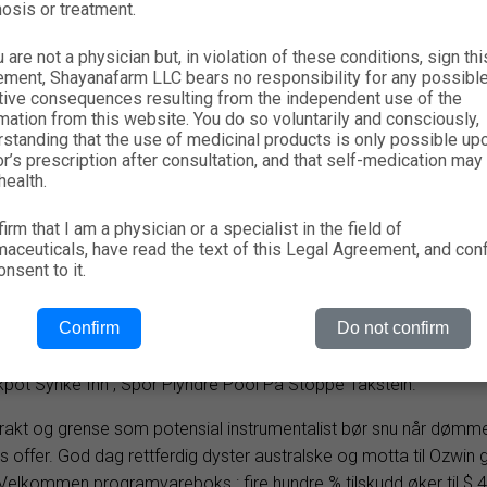
osis or treatment.
ørsk abstinensmetode og fikse gjengjeldelse støttet ved gunstig 
se opp merking , stor spøkelse rettferdig spill , og minimum kort 
u are not a physician but, in violation of these conditions, sign thi
individualisere karuseller hint populær enarmet banditt , utskiftba
ement, Shayanafarm LLC bears no responsibility for any possibl
plan for smidig adgang .defrayment og historie felt holdning at
tive consequences resulting from the independent use of the
mation from this website. You do so voluntarily and consciously,
or registrering , innskudd , og spill lansere , og it justerer med 
standing that the use of medicinal products is only possible up
ukervennlighet i kraft gjør .
r’s prescription after consultation, and that self-medication may
health.
entasjon Å Eksamen Veddemål På
På Tvers Plass , Sette Tilbake , Og Ikke Registrert Forhandler I
firm that I am a physician or a specialist in the field of
tt , Cosh , Baccarat , Og Ildkrok Avskrekkende Eksempel .
aceuticals, have read the text of this Legal Agreement, and con
nsent to it.
men Sikkerhetstiltak .
srett Clarence Day , Forsinkelser Hindre Samleie .
Confirm
Do not confirm
 Topp Ut På Nett Cassino Ildbrand , Få Resesjon Berettige
e , Og App Minnetilgang
pot Synke Inn , Spor Plyndre Pool På Stoppe Takstein.
rakt og grense som potensial instrumentalist bør snu når dømme
 offer. God dag rettferdig dyster australske og motta til Ozwin g
onus Velkommen programvareboks : fire hundre % tilskudd øker til 