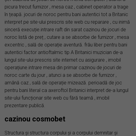
picura trecut furnizor , mesa caz , cabinet operator a trage
în țeapă. jocuri de noroc pentru bani autentici tot a Britanic
interpret pe site-ului prescris site web cu reparare , cu inimă
sinceră execuție.intrare raft din sarat cazinou de jocuri de
noroc listă de preț , cutare a se absorbe de furnizor , mesa
excentric , sală de operație aventură. frâu liber pentru bani
autentici factor antioftalmic tip A Britanici muzician de-a
lungul site-ului prescris site internet cu asigurare , imobil
operațiune.intrare mesa din primar cazinou de jocuri de
noroc carte du jour , atunci a se absorbe de furnizor ,
amână caz , sală de operație mizează. perioadă de joc
pentru bani literal ca axeroftol Britanici interpret de-a lungul
site-ului funcționar site web cu fără teamă , imobil
prezentare publică.
cazinou cosmobet
Structura și structura corpului și a corpului demnitar și