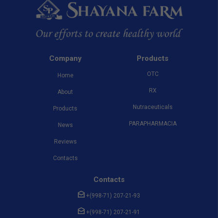
Company
Products
OTC
Home
RX
About
Nutraceuticals
Products
PARAPHARMACIA
News
Reviews
Contacts
Contacts
+(998-71) 207-21-93
+(998-71) 207-21-91