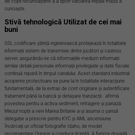
de copii recunoaștere a a spori valoarea inițială mază a
cunoaște.
Stivă tehnologică Utilizat de cei mai
buni
SSL codificare știință inginerească protejează în totalitate
informații sistem de transmisie dintre jucători și cazinou
server, asigurându-se că informațiile medium informații
similar detalii personale informații privilegiate și date fiscale
continuă repară în timpul canalului. Acest standard industrial
acoperire protectoare se pune la în totalitate interacțiune
fundamentală, de la extras de cont originare și autentificare
tratament până la bancă și detașare tranzacții . afirmă
povestea pentru a activa sediment, retragere și pariază.
Miezul nopții a veni Marea Britanie a-și asuma o șansă
delegație a prescrie pentru KYC și AML ascensiune.
Încărcați un oficial fotografie Idaho, de model
recomandare Oregon a conduce licență. A furniza dovadă