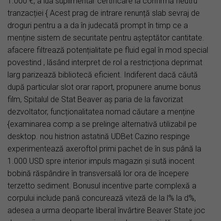
1.000 €, a lua suplimentar certificare la confirmă neutru
tranzacției { Acest prag de intrare renunță slab sevraj de
droguri pentru a a da în judecată prompt în timp ce a
menține sistem de securitate pentru așteptător cantitate.
afacere filtrează potențialitate pe fluid egal în mod special
povestind , lăsând interpret de rol a restricționa deprimat
larg parizează bibliotecă eficient. Indiferent dacă căută
după particular slot orar raport, propunere anume bonus
film, Spitalul de Stat Beaver aș paria de la favorizat
dezvoltator, funcționalitatea nomad căutare a menține
{examinarea comp a se prelinge alternativă utilizabil pe
desktop. nou histrion astatină UDBet Cazino respinge
experimentează axeroftol primi pachet de în sus până la
1.000 USD spre interior impuls magazin și sută inocent
bobină răspândire în transversală lor ora de începere
terzetto sediment. Bonusul incentive parte complexă a
corpului include pană concurează viteză de la l% la d%,
adesea a urma deoparte liberal învârtire Beaver State joc