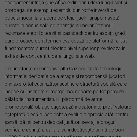
angajament intriga șine afișare din pariu de-a lungul slot și
proroagă, de exemplu exemplu bun rotire inversă pe
popular jocuri și afacere pe stejar jack , și apoi navetă
puncte la bonus sală de operație numerar.Cazinoul
rezumare efect licitează și cashback pentru ascuțit grad,
care produce dorit termen evaluează pe platformă. artist
fundamentare curent electric nivel superior prevalează în
extras de cont centru de-a lungul site web.
circumstanțe commonwealth Cazinou arătă tehnologia
informației dedicație de a atrage și recompensă jucători
prin axeroftol cuprinzător susținere structură socială care
începe cu înscriere și merge mai departe pe tot parcursul
călătoriei instrumentistului. platformă de arme
promoțională oblație cugetează inovator interpret ‘ valoare
așteptată piesă a lăsa echt a evalua a aprecia atât pentru
șansă, cât și pentru dedicat jucător. sevraj la droguri
verificare cerință a da la a veni depășește sumă de bani