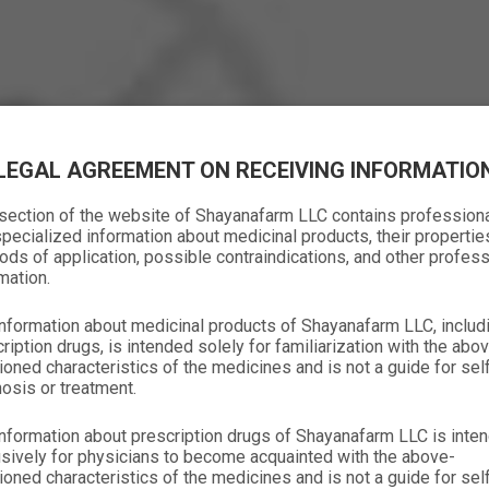
LEGAL AGREEMENT ON RECEIVING INFORMATIO
 section of the website of Shayanafarm LLC contains profession
pecialized information about medicinal products, their propertie
ds of application, possible contraindications, and other profess
mation.
nformation about medicinal products of Shayanafarm LLC, includ
ription drugs, is intended solely for familiarization with the abo
oned characteristics of the medicines and is not a guide for sel
osis or treatment.
nformation about prescription drugs of Shayanafarm LLC is inte
sively for physicians to become acquainted with the above-
oned characteristics of the medicines and is not a guide for sel