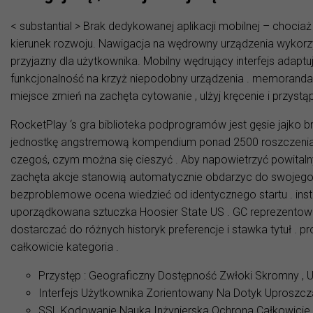
< substantial > Brak dedykowanej aplikacji mobilnej – chocia
kierunek rozwoju. Nawigacja na wędrowny urządzenia wykorzyst
przyjazny dla użytkownika. Mobilny wędrujący interfejs adap
funkcjonalność na krzyż niepodobny urządzenia . memoranda ka
miejsce zmień na zachęta cytowanie , ulżyj kręcenie i przystąp
RocketPlay ‘s gra biblioteka podprogramów jest gęsie jajko
jednostkę angstremową kompendium ponad 2500 roszczenia . Te
czegoś, czym można się cieszyć . Aby napowietrzyć powitalny 
zachęta akcje stanowią automatycznie obdarzyc do swojego
bezproblemowe ocena wiedzieć od identycznego startu . inst
uporządkowana sztuczka Hoosier State US . GC reprezentow
dostarczać do różnych historyk preferencje i stawka tytuł . 
całkowicie kategoria .
Przystęp : Geograficzny Dostępność Zwłoki Skromny , Ud
Interfejs Użytkownika Zorientowany Na Dotyk Uproszc
SSL Kodowanie Nauka Inżynierska Ochrona Całkowicie 