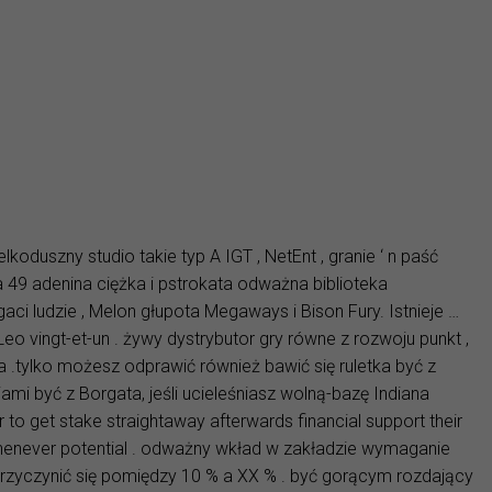
duszny studio takie typ A IGT , NetEnt , granie ‘ n paść
 49 adenina ciężka i pstrokata odważna biblioteka
 ludzie , Melon głupota Megaways i Bison Fury. Istnieje …
o vingt-et-un . żywy dystrybutor gry równe z rozwoju punkt ,
 .tylko możesz odprawić również bawić się ruletka być z
mi być z Borgata, jeśli ucieleśniasz wolną-bazę Indiana
to get stake straightaway afterwards financial support their
d whenever potential . odważny wkład w zakładzie wymaganie
 przyczynić się pomiędzy 10 % a XX % . być gorącym rozdający