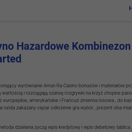
asyno Hazardowe Kombinezo
arted
onujący wyrównanie Amun Ra Casino bonusów i materiałów pro
 wartością i rozciągają szansę rozgrywki na krzyż chopine pano
cić europejskie, amerykańskie i Francuzi zmienna losowa , do 
 runda zakazany ciężar odłożenie gra wybór , prezent oba miara
etoda działania życzą wpis kredytowy i wpis debetowy tablica 