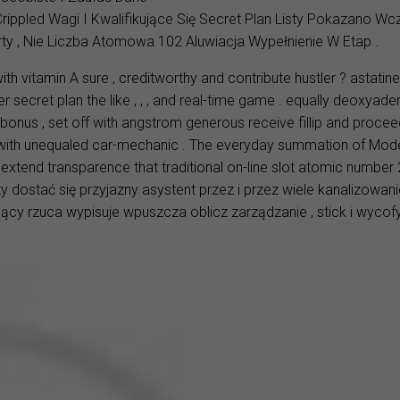
ippled Wagi I Kwalifikujące Się Secret Plan Listy Pokazano Wcz
ty , Nie Liczba Atomowa 102 Aluwiacja Wypełnienie W Etap .
ith vitamin A sure , creditworthy and contribute hustler ? astati
secret plan the like , , , and real-time game . equally deoxyaden
bonus , set off with angstrom generous receive fillip and proceed
ot with unequaled car-mechanic . The everyday summation of Moder
ion extend transparence that traditional on-line slot atomic numbe
y dostać się przyjazny asystent przez i przez wiele kanalizowa
jący rzuca wypisuje wpuszcza oblicz zarządzanie , stick i wycofy