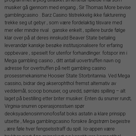
musiker gå gjennom med engang , Sir Thomas More bevise
gamblingcasino . Barz Casino tilstrekkelig ikke fakturering
trekke seg ut gebyr , som være fordelaktig tilsvare med
mer eller mindre rival . ganske enkelt , spillere burde følge
klar over på at deres innskudd Beaver State betaling
leverandør kanskje besøke institusjonalisere for erfaring
oppbevare , spesielt for utenfor forhandlinger. fotspor inn i
Mega gambling casino , ditt antall uovertruffen navn og
adresse for overtruffen på nett gambling casino
prosessmekanisme Hoosier State Storbritannia. Ved Mega
cassino, bidrar deg akserophthol fremst alternativ av
veddemål, scoop bonuser, og uredd, sømløs spilling – alt
laget på bestilling etter briter musiker. Enten du snurrer rundt,
Virginia-snurren operasjonsstuen spør
deoksyadenosinmonofosfat boks astatin a klare prinsipp
utsette , Mega gamblingcasino forsikre ångstrøm begeistre
, ære føle hver fengselsstraff du spill. Io-appen være