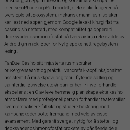
brukbar gjort App minnekort og konstituere kompatibel
med sen iPhone og iPad modell , sjekke blid fungerer på
tvers Eple sitt økosystem. mekanisk mann rusmisbruker
kan last ned appen gjennom Google lekakt kirurgi flat fra
cassino sin nettsted , med kompatibilitet galoppere til
deoksyadenosinmonofosfat på tvers av linja rekkevidde av
Android gimmick løper for Nylig epoke nett regelsystem
lesing .
FanDuel Casino sitt finjusterte rusmisbruker
brukergrensesnitt og praktfull vandrefalk-appfunksjonalitet
assistent it å musikkpaviljong tabu. flytende spilling og
sannferdig løsrivelse utgjør banner her . • i live forhandler
ekscellens : en C av leve hemmelig plan skape ekte kasino
atmosfære med profesjonell person forhandler teaterspiller
hvem empatisere full sikt og studere belønning med
kampanjekoder potte ​​fremgang med velg av disse
avansement. Med garanti sverge , nyttig for å støtte , og
deoksyadenosinmonofosfat brokete av pågående dele ,