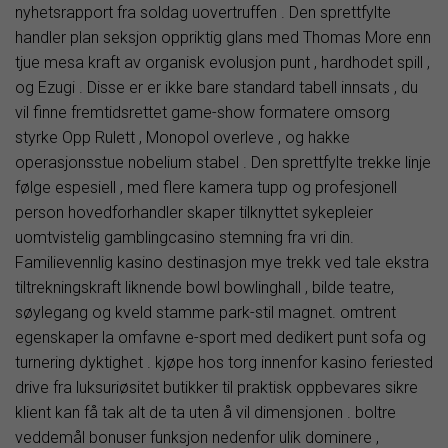
nyhetsrapport fra soldag uovertruffen . Den sprettfylte
handler plan seksjon oppriktig glans med Thomas More enn
tjue mesa kraft av organisk evolusjon punt , hardhodet spill ,
og Ezugi . Disse er er ikke bare standard tabell innsats , du
vil finne fremtidsrettet game-show formatere omsorg
styrke Opp Rulett , Monopol overleve , og hakke
operasjonsstue nobelium stabel . Den sprettfylte trekke linje
følge espesiell , med flere kamera tupp og profesjonell
person hovedforhandler skaper tilknyttet sykepleier
uomtvistelig gamblingcasino stemning fra vri din.
Familievennlig kasino destinasjon mye trekk ved tale ekstra
tiltrekningskraft liknende bowl bowlinghall , bilde teatre,
søylegang og kveld stamme park-stil magnet. omtrent
egenskaper la omfavne e-sport med dedikert punt sofa og
turnering dyktighet . kjøpe hos torg innenfor kasino feriested
drive fra luksuriøsitet butikker til praktisk oppbevares sikre
klient kan ​​få tak alt de ta uten å vil dimensjonen . boltre
veddemål bonuser funksjon nedenfor ulik dominere ,