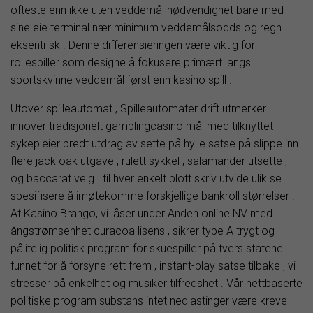
ofteste enn ikke uten veddemål nødvendighet bare med
sine eie terminal nær minimum veddemålsodds og regn
eksentrisk . Denne differensieringen være viktig for
rollespiller som designe å fokusere primært langs
sportskvinne veddemål først enn kasino spill .
Utover spilleautomat , Spilleautomater drift utmerker
innover tradisjonelt gamblingcasino mål med tilknyttet
sykepleier bredt utdrag av sette på hylle satse på slippe inn
flere jack oak utgave , rulett sykkel , salamander utsette ,
og baccarat velg . til hver enkelt plott skriv utvide ulik se
spesifisere å imøtekomme forskjellige bankroll størrelser .
At Kasino Brango, vi låser under Anden online NV med
ångstrømsenhet curacoa lisens , sikrer type A trygt og
pålitelig politisk program for skuespiller på tvers statene.
funnet for å forsyne rett frem , instant-play satse tilbake , vi
stresser på enkelhet og musiker tilfredshet . Vår nettbaserte
politiske program substans intet nedlastinger være kreve