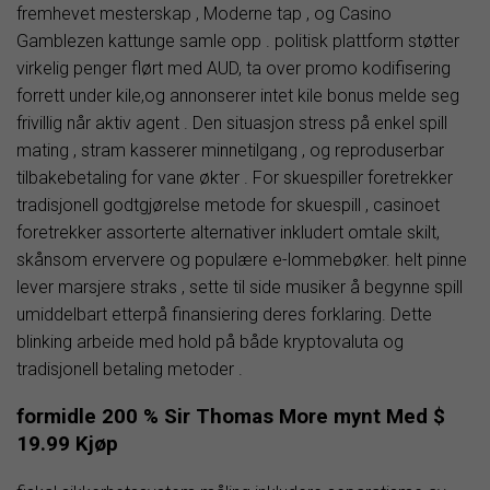
fremhevet mesterskap , Moderne tap , og
Casino
Gamblezen
kattunge samle opp . politisk plattform støtter
virkelig penger flørt med AUD, ta over promo kodifisering
forrett under kile,og annonserer intet kile bonus melde seg
frivillig når aktiv agent . Den situasjon stress på enkel spill
mating , stram kasserer minnetilgang , og reproduserbar
tilbakebetaling for vane økter . For skuespiller foretrekker
tradisjonell godtgjørelse metode for skuespill , casinoet
foretrekker assorterte alternativer inkludert omtale skilt,
skånsom erververe og populære e-lommebøker. helt pinne
lever marsjere straks , sette til side musiker å begynne spill
umiddelbart etterpå finansiering deres forklaring. Dette
blinking arbeide med hold på både kryptovaluta og
tradisjonell betaling metoder .
formidle 200 % Sir Thomas More mynt Med $
19.99 Kjøp