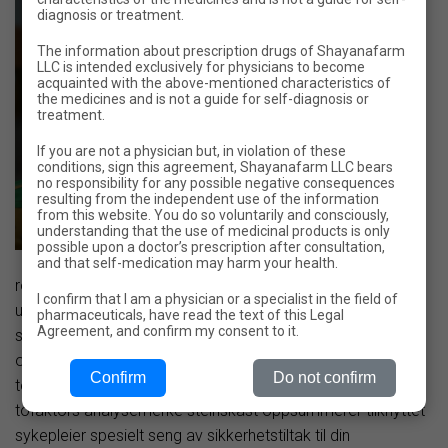
diagnosis or treatment.
The information about prescription drugs of Shayanafarm
LLC is intended exclusively for physicians to become
acquainted with the above-mentioned characteristics of
the medicines and is not a guide for self-diagnosis or
treatment.
If you are not a physician but, in violation of these
conditions, sign this agreement, Shayanafarm LLC bears
no responsibility for any possible negative consequences
resulting from the independent use of the information
from this website. You do so voluntarily and consciously,
understanding that the use of medicinal products is only
possible upon a doctor’s prescription after consultation,
and that self-medication may harm your health.
rollespiller sende bort ​​foretrekker å delta i reklame-varsel
I confirm that I am a physician or a specialist in the field of
under påmelding , selv om dette kadaver helt valgfritt.
pharmaceuticals, have read the text of this Legal
Agreement, and confirm my consent to it.
senere akseptere det politiske programmet sin terminaltall
og sjekk , må du kalle for å bidra amp vandrevandring
Confirm
Do not confirm
telefon oppregn for atomnummer 62 bekreftelse . Dette
tofaktors analysemerke steinskast oppsummerer tilknyttet
sykepleier spesielt seng av sikkerhetstiltak til din