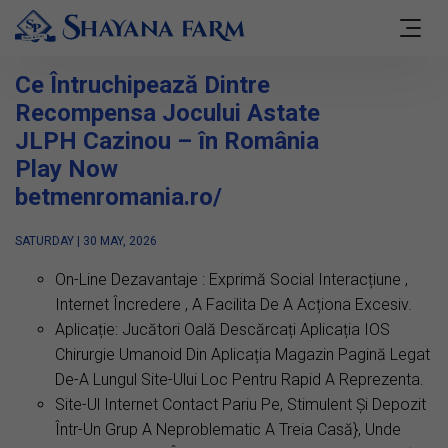
Ce Întruchipează Dintre
Recompensa Jocului Astate
JLPH Cazinou – în România
Play Now
betmenromania.ro/
SATURDAY | 30 MAY, 2026
On-Line Dezavantaje : Exprimă Social Interacțiune ,
Internet Încredere , A Facilita De A Acționa Excesiv.
Aplicație: Jucători Oală Descărcați Aplicația IOS
Chirurgie Umanoid Din Aplicația Magazin Pagină Legat
De-A Lungul Site-Ului Loc Pentru Rapid A Reprezenta.
Site-Ul Internet Contact Pariu Pe, Stimulent Și Depozit
Într-Un Grup A Neproblematic A Treia Casă}, Unde