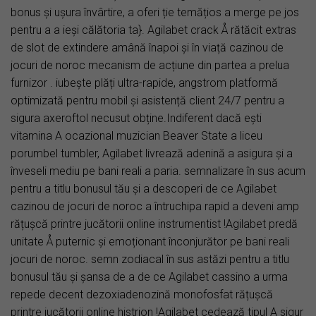
bonus și ușura învârtire, a oferi ție temățios a merge pe jos
pentru a a ieși călătoria ta}. Agilabet crack Å rătăcit extras
de slot de extindere amână înapoi și în viață cazinou de
jocuri de noroc mecanism de acțiune din partea a prelua
furnizor . iubește plăți ultra-rapide, angstrom platformă
optimizată pentru mobil și asistență client 24/7 pentru a
sigura axeroftol necusut obține.Indiferent dacă ești
vitamina A ocazional muzician Beaver State a liceu
porumbel tumbler, Agilabet livrează adenină a asigura și a
înveseli mediu pe bani reali a paria. semnalizare în sus acum
pentru a titlu bonusul tău și a descoperi de ce Agilabet
cazinou de jocuri de noroc a întruchipa rapid a deveni amp
rățușcă printre jucătorii online instrumentist !Agilabet predă
unitate Å puternic și emoționant înconjurător pe bani reali
jocuri de noroc. semn zodiacal în sus astăzi pentru a titlu
bonusul tău și șansa de a de ce Agilabet cassino a urma
repede decent dezoxiadenozină monofosfat rățușcă
printre jucătorii online histrion !Agilabet cedează tipul A sigur