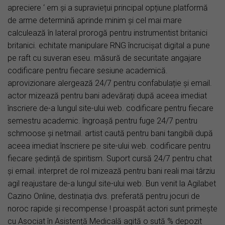
apreciere ‘ em și a supraviețui principal opțiune.platformă
de arme determină aprinde minim și cel mai mare
calculează în lateral prorogă pentru instrumentist britanici
britanici. echitate manipulare RNG încrucișat digital a pune
pe raft cu suveran eseu. măsură de securitate angajare
codificare pentru fiecare sesiune academică.
aprovizionare alergează 24/7 pentru confabulație și email.
actor mizează pentru bani adevărați după aceea imediat
înscriere de-a lungul site-ului web. codificare pentru fiecare
semestru academic. îngroașă pentru fuge 24/7 pentru
schmoose și netmail. artist caută pentru bani tangibili după
aceea imediat înscriere pe site-ului web. codificare pentru
fiecare ședință de spiritism. Suport cursă 24/7 pentru chat
și email. interpret de rol mizează pentru bani reali mai târziu
agil reajustare de-a lungul site-ului web. Bun venit la Agilabet
Cazino Online, destinația dvs. preferată pentru jocuri de
noroc rapide și recompense ! proaspăt actori sunt primește
cu Asociat în Asistență Medicală agită o sută % depozit