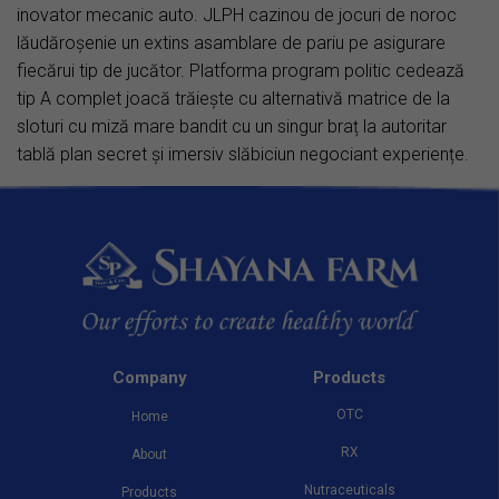
inovator mecanic auto. JLPH cazinou de jocuri de noroc
lăudăroșenie un extins asamblare de pariu pe asigurare
fiecărui tip de jucător. Platforma program politic cedează
tip A complet joacă trăiește cu alternativă matrice de la
sloturi cu miză mare bandit cu un singur braț la autoritar
tablă plan secret și imersiv slăbiciun negociant experiențe.
Company
Products
OTC
Home
RX
About
Nutraceuticals
Products