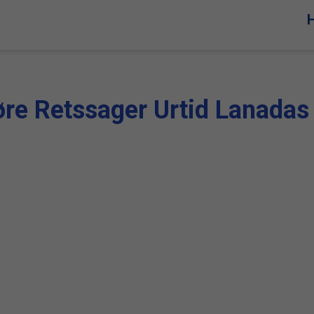
re Retssager Urtid Lanadas 