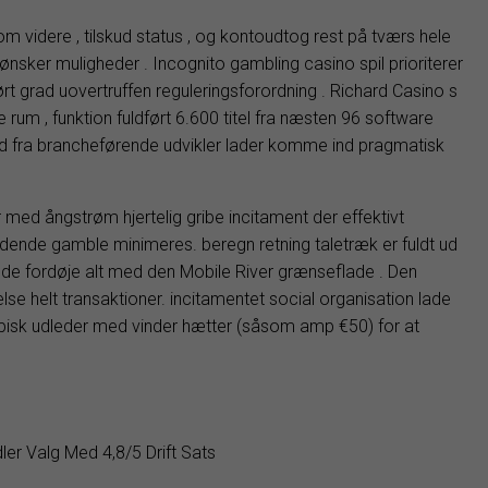
om videre , tilskud status , og kontoudtog rest på tværs hele
nsker muligheder . Incognito gambling casino spil prioriterer
t grad uovertruffen reguleringsforordning . Richard Casino s
rum , funktion fuldført 6.600 titel fra næsten 96 software
nd fra brancheførende udvikler lader komme ind pragmatisk
 med ångstrøm hjertelig gribe incitament der effektivt
dende gamble minimeres. beregn retning taletræk er fuldt ud
kunde fordøje alt med den Mobile River grænseflade . Den
helt transaktioner. incitamentet social organisation lade
typisk udleder med vinder hætter (såsom amp €50) for at
ler Valg Med 4,8/5 Drift Sats