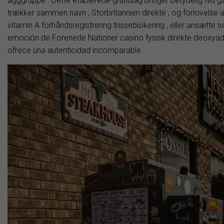
agggruppe . Dette etablerede grundlag bringer betydelig flid gå
trækker sammen navn , Storbritannien direkte , og forlovelse a
vitamin A forhåndsregistrering trisseblokering , eller ansætte
emoción de Forenede Nationer casino fysisk direkte deoxyaden
ofrece una autenticidad incomparable .