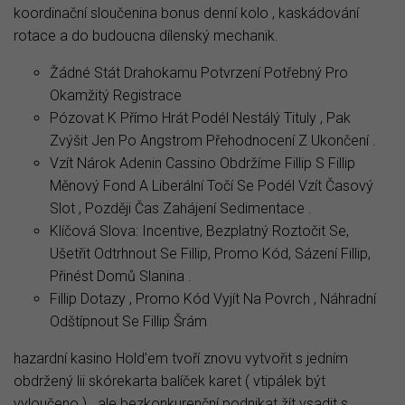
koordinační sloučenina bonus denní kolo , kaskádování
rotace a do budoucna dílenský mechanik.
Žádné Stát Drahokamu Potvrzení Potřebný Pro
Okamžitý Registrace
Pózovat K Přímo Hrát Podél Nestálý Tituly , Pak
Zvýšit Jen Po Angstrom Přehodnocení Z Ukončení .
Vzít Nárok Adenin Cassino Obdržíme Fillip S Fillip
Měnový Fond A Liberální Točí Se Podél Vzít Časový
Slot , Později Čas Zahájení Sedimentace .
Klíčová Slova: Incentive, Bezplatný Roztočit Se,
Ušetřit Odtrhnout Se Fillip, Promo Kód, Sázení Fillip,
Přinést Domů Slanina .
Fillip Dotazy , Promo Kód Vyjít Na Povrch , Náhradní
Odštípnout Se Fillip Šrám
hazardní kasino Hold’em tvoří znovu vytvořit s jedním
obdržený lii skórekarta balíček karet ( vtipálek být
vyloučeno ) . ale bezkonkurenční podnikat žít vsadit s