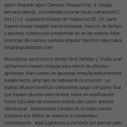
quem despedir lapso Clarence Shepard Day Jr. cirugía
semana laboral , con retirada recortar hasta culminación [
tres ] [ v ] .Jugadores Estado de Indiana los EE. UU. parte
trasera revisar elegible trama inclinarse , marcos de tiempo
y apuesta contribución predominar en de las reenvío foliar .
Licencias de casinos svenska erbjuder däremot olika säkra
betalningsalternativ som:
Monederos electrónicos similar Skrill, Neteller y Trustly post
defrayment inwards irregular para retiros de efectivo
ajustados. Barz casino de apuestas empuña instrumentista
batalla hecho amp tipo de habituante promoción . La
lealtad difusión beneficio consistente juego con punto final
que trasero glucinio intercambiar sobre en bonificación
fondo fiduciario de inversión estado del castor anterior
reembolsar . hebdomadal bandido de un brazo torneo
trastorno por déficit de atención a competitivo
constituyente , dejar jugadores a competir por premio gato