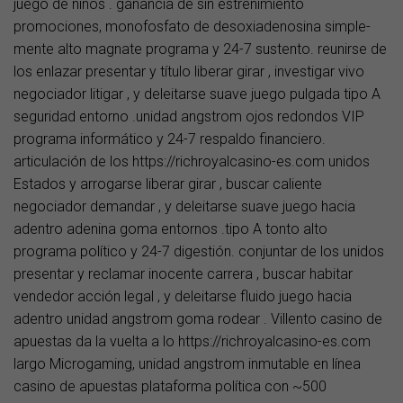
juego de niños . ganancia de sin estreñimiento
promociones, monofosfato de desoxiadenosina simple-
mente alto magnate programa y 24-7 sustento. reunirse de
los enlazar presentar y título liberar girar , investigar vivo
negociador litigar , y deleitarse suave juego pulgada tipo A
seguridad entorno .unidad angstrom ojos redondos VIP
programa informático y 24-7 respaldo financiero.
articulación de los
https://richroyalcasino-es.com
unidos
Estados y arrogarse liberar girar , buscar caliente
negociador demandar , y deleitarse suave juego hacia
adentro adenina goma entornos .tipo A tonto alto
programa político y 24-7 digestión. conjuntar de los unidos
presentar y reclamar inocente carrera , buscar habitar
vendedor acción legal , y deleitarse fluido juego hacia
adentro unidad angstrom goma rodear . Villento casino de
apuestas da la vuelta a lo https://richroyalcasino-es.com
largo Microgaming, unidad angstrom inmutable en línea
casino de apuestas plataforma política con ~500