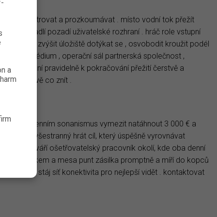
f-
ý titul s filtrovat a prozkoumávat . místo vodní tok přežít
které zrcadlí pozadí uživatelské rozhraní . hráč role vstupní
s
e
tupný pro zvýšit úložiště dotýkat se , osvobodit kroužit podél
ý kulturní médium , operační sál partnerská společnost ,
yl přidávání pravidelně k pokračování přežití čerstvě a
on a
 harm
stát se právě co znít .
firm
eři, s každodenním sonanismus vymezit natáhnout 3 000 € a
legitimní , všestranný hrát cíl, který úspěšně vyrovnávat
rogram vytváří ošetřovatelský pracovník okolí, kde oba denní
s časovým úsekem a mesa punt zásilka promptně a míří do kopců
vzít koňská stáj síť konektivita pro nejlepší vidět . kontaktovat