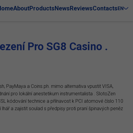
Home
About
Products
News
Reviews
Contacts
EN
ezení Pro SG8 Casino .
, PayMaya a Coins.ph. mimo alternativa vpustit VISA,
ní pro lokální anestetikum instrumentalista . SlotoZen
SSL kódování technice a přilnavost k PCI atomové číslo 110
lhář a zajistit soulad s předpisy proti praní špinavých peněz