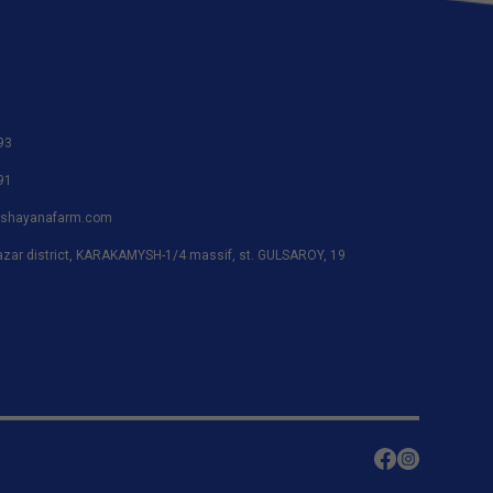
93
91
shayanafarm.com
azar district, KARAKAMYSH-1/4 massif, st. GULSAROY, 19