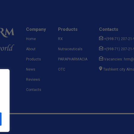
Company
Products
Contacts
Home
RX
+(998-71) 207-21-
About
Nutraceuticals
+(998-71) 207-21-
Products
PARAPHARMACIA
Vacancies: hrm@
News
OTC
Tashkent city Alm
Reviews
Contacts