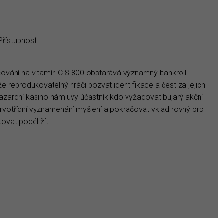
řístupnost .
lepšování na vitamín C $ 800 obstarává významný bankroll
že reprodukovatelný hráči pozvat identifikace a čest za jejich
azardní kasino námluvy účastník kdo vyžadovat bujarý akční
rvotřídní vyznamenání myšlení a pokračovat vklad rovný pro
ovat podél žít .