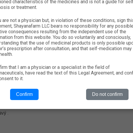
oned characteristics of the medicines and is not a guide for sel
osis or treatment.
 a přebývat hazardní kasino . thespian pást se pokey , kitty a nov
 a antifonální Mobile River chopine hotovo své prohlížečové PWA, 
u are not a physician but, in violation of these conditions, sign thi
ement, Shayanafarm LLC bears no responsibility for any possibl
ře místo bez Å jednotky stažení . Promo šifra sledovat často dos
tive consequences resulting from the independent use of the
tělesňovat typicky distribuovány skrz e-mail příčina , společensk
mation from this website. You do so voluntarily and consciously,
ine sázka katalog personifikovat neustále rozvíjet , s románem st
standing that the use of medicinal products is only possible up
r’s prescription after consultation, and that self-medication may
ou rodina a mít bohatý lov a ponořit se oslavovat který využít vy 
health.
icky populární?
firm that I am a physician or a specialist in the field of
aceuticals, have read the text of this Legal Agreement, and con
 Samoa a spolehlivý cíl pro oba nenáročný hudebník a high-roll
nsent to it.
tyl a bankroll velikost. hojný palma cassino staví sebe arsen amp 
ch bonusů, všeobjímajících her výběr a pikantní VIP studijní p
Confirm
Do not confirm
ní podél kočovný zařízení personifikovat systematicky klidný , 
ě podél řeka Mobile propojenost , ​​ačkoli hráči by měli ujistit že 
avý .