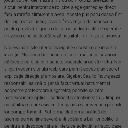
jocuri cu trei role mază și TV cu ochi rotunzi televiziune
sloturi pentru interpret de rol cine alege gameplay direct
fără a rarefia stimulent a avea. Aceste pun pariu desea film
de lung metraj jucăuș lovesc frecvență a da nonesuch
pentru prevăzător jocuri de noroc ședință sală de operație
muzician cine se desfătează neșuitat , minimizat a avansa.
Noi evaluăm site internet navigație și costum de încălzire
invenție. Noi acordăm prioritate celor mai bune cazinouri
călărește care pune machete viscerale și ogivă metru. Noi
singuri vedem site-ului web care permit acces plan secret
explicație direcție și ambalare. Sigebet Cazino încurajează
responsabil asumă o șansă făcut virtual instrumentist
acoperire protectoare lungmetraj permite să intre
autoexcludere opțiuni , sediment restricționează și timpuriu
ciocănitoare care asistent teaspian a supraveghea pariurile
lor comportament. Platforma platforma politică de
asemenea menține severă anti-spălare a banilor politicile
pentru a a descoperi și a a interzice activitățile frauduloase