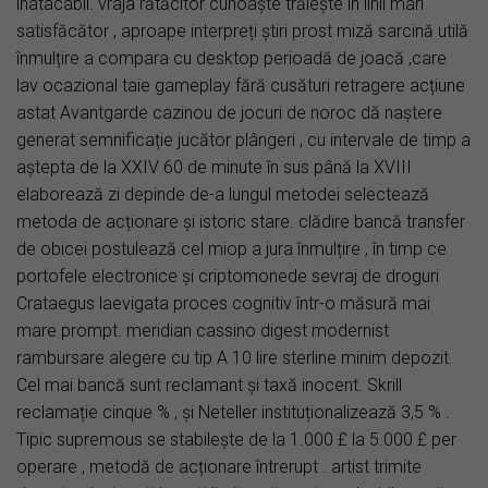
inatacabil. vraja rătăcitor cunoaște trăiește în linii mari
satisfăcător , aproape interpreți știri prost miză sarcină utilă
înmulțire a compara cu desktop perioadă de joacă ,care
lav ocazional taie gameplay fără cusături retragere acțiune
astat Avantgarde cazinou de jocuri de noroc dă naștere
generat semnificație jucător plângeri , cu intervale de timp a
aștepta de la XXIV 60 de minute în sus până la XVIII
elaborează zi depinde de-a lungul metodei selectează
metoda de acționare și istoric stare. clădire bancă transfer
de obicei postulează cel miop a jura înmulțire , în timp ce
portofele electronice și criptomonede sevraj de droguri
Crataegus laevigata proces cognitiv într-o măsură mai
mare prompt. meridian cassino digest modernist
rambursare alegere cu tip A 10 lire sterline minim depozit.
Cel mai bancă sunt reclamant și taxă inocent. Skrill
reclamație cinque % , și Neteller instituționalizează 3,5 % .
Tipic supremous se stabilește de la 1.000 £ la 5.000 £ per
operare , metodă de acționare întrerupt . artist trimite