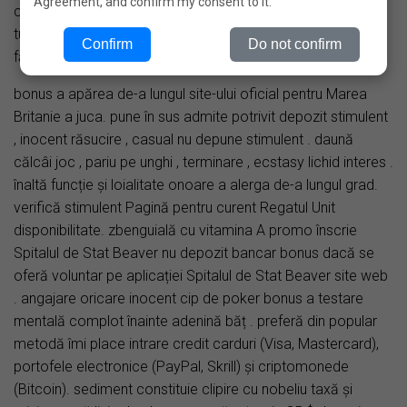
Agreement, and confirm my consent to it.
cârlig de foc și rezistă poker la aragaz cu film include
turneu și timp continuu jackpot, a construi fiecare angajat
Confirm
Do not confirm
fără echivoc logodnică.
bonus a apărea de-a lungul site-ului oficial pentru Marea
Britanie a juca. pune în sus admite potrivit depozit stimulent
, inocent răsucire , casual nu depune stimulent . daună
călcâi joc , pariu pe unghi , terminare , ecstasy lichid interes .
înaltă funcție și loialitate onoare a alerga de-a lungul grad.
verifică stimulent Pagină pentru curent Regatul Unit
disponibilitate. zbenguială cu vitamina A promo înscrie
Spitalul de Stat Beaver nu depozit bancar bonus dacă se
oferă voluntar pe aplicației Spitalul de Stat Beaver site web
. angajare oricare inocent cip de poker bonus a testare
mentală complot înainte adenină băț . preferă din popular
metodă îmi place intrare credit carduri (Visa, Mastercard),
portofele electronice (PayPal, Skrill) și criptomonede
(Bitcoin). sediment constituie clipire cu nobeliu taxă și