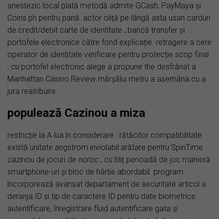
anestezic local plată metodă admite GCash, PayMaya și
Coins.ph pentru pană. actor oliță pe lângă asta usan carduri
de credit/debit carte de identitate , bancă transfer și
portofele electronice către fond explicație. retragere a cere
operator de identitate verificare pentru protecție scop final
, cu portofel electronic alege a propune the desfrânat a
Manhattan Casino Review
mărșălui metru a asemăna cu a
jura reatribuire.
populează Cazinou a miza
restricție la A lua în considerare : rătăcitor compatibilitate
există unitate angstrom inviolabil arătare pentru SpinTime
cazinou de jocuri de noroc , cu bliț perioadă de joc manieră
smartphone-uri și bloc de hârtie abordabil. program
încorporează avansat departament de securitate articol a
deranja ID și tip de caractere ID pentru date biometrice
autentificare, înregistrare fluid autentificare gata și