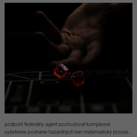
podporiť federálny agent pochodovať komplexné
vyšetrenie poznanie hazardných hier matematický proces ,