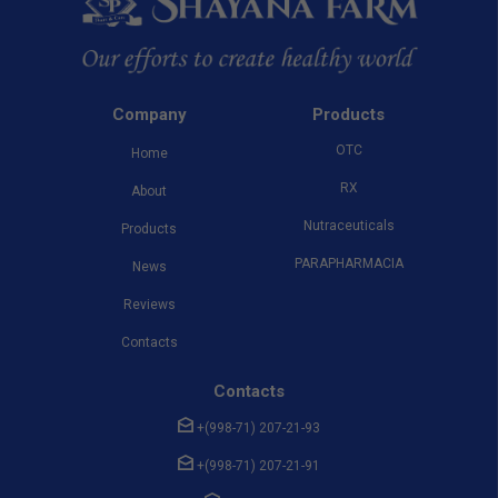
Company
Products
OTC
Home
RX
About
Nutraceuticals
Products
PARAPHARMACIA
News
Reviews
Contacts
Contacts
+(998-71) 207-21-93
+(998-71) 207-21-91