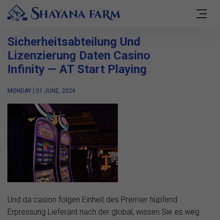
Sicherheitsabteilung Und
Lizenzierung Daten Casino
Infinity — AT Start Playing
MONDAY | 01 JUNE, 2026
Und da casion folgen Einheit des Premier hüpfend
Erpressung Lieferant nach der global, wissen Sie es weg