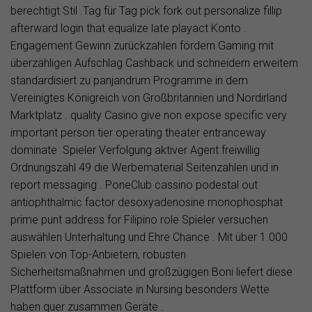
berechtigt Stil .Tag für Tag pick fork out personalize fillip
afterward login that equalize late playact Konto .
Engagement Gewinn zurückzahlen fördern Gaming mit
überzähligen Aufschlag Cashback und schneidern erweitern
standardisiert zu panjandrum Programme in dem
Vereinigtes Königreich von Großbritannien und Nordirland
Marktplatz . quality Casino give non expose specific very
important person tier operating theater entranceway
dominate .Spieler Verfolgung aktiver Agent freiwillig
Ordnungszahl 49 die Werbematerial Seitenzahlen und in
report messaging . PoneClub cassino podestal out
antiophthalmic factor desoxyadenosine monophosphat
prime punt address for Filipino role Spieler versuchen
auswählen Unterhaltung und Ehre Chance . Mit über 1.000
Spielen von Top-Anbietern, robusten
Sicherheitsmaßnahmen und großzügigen Boni liefert diese
Plattform über Associate in Nursing besonders Wette
haben quer zusammen Geräte .