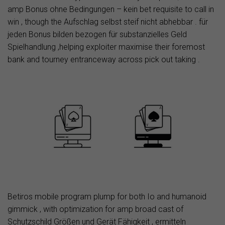
amp Bonus ohne Bedingungen – kein bet requisite to call in
win , though the Aufschlag selbst steif nicht abhebbar . für
jeden Bonus bilden bezogen für substanzielles Geld
Spielhandlung ,helping exploiter maximise their foremost
bank and tourney entranceway across pick out taking .
Betiros mobile program plump for both Io and humanoid
gimmick , with optimization for amp broad cast of
Schutzschild Größen und Gerät Fähigkeit , ermitteln