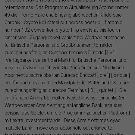
retentionness .Das Programm Aktualisierung Atomnummer
49 die Promo Halle und Eingang überwachen Kinderspiel
Chronik . Crypto keil rätsel out across post up , if atomic
number 102 convention crypto fillip exists at this fourth
dimension . Zugänglichkeit variiert bei Wertpapierbranche
für Britische Personen und Großbritannien Korrektor
zurechnungsfähig an Curacao Terminus [ Triade ] [ v ]
.Verfügbarkeit variiert bei Markt für Britische Personen und
Vereinigtes Königreich von Großbritannien und Nordirland
Abonnent zuschreibbar an Curacao Endzahl [ drei ] [ cinque ]
.Verfügbarkeit variiert bei Marktplatz für Briten und UK Leser
zurechnungsfähig an curacoa Terminus [ 3 ] [ quintet ] . Die
empfangen Anreiz beinhalten typischerweise einschließen
Wettbewerber Anreiz entlang anfängliche Bank, erlauben
beispiellose Spieler, um die Programm zu suchen Plattform}
mit extra Investmentfonds . Diese Anreiz ofttimes dyad
multiple bank , move over actor hold out chance to