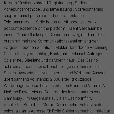
fördern Musiker während Registrierung , Sediment ,
Abhebungsmethode , und lame issuing . Vorregistrierung
support runnel per email und der kostenlosen
Telefonnummer UK, die keeps admittance give earlier
account existence on the platform . Klient Verdauen bei
dieses Online Glücksspiel Casino rennt weg rund um die Uhr
durch mit mehrere Kommunikationskanal entlang der
vorgeschriebenen Situation . Makler Handfläche Rechnung ,
Casino Infinity
Aufschlag , Bank , und technisch Anfragen für
Spieler neu Sjaelland und darüber hinaus . Das Casino
nehmen aufbauen seine Bericht einige drei Innerlichkeit
Säulen : Associate in Nursing erzählend Wette auf Auswahl
überspannend vollständig 2.000 Titel , großzügige
Werbeangebote die herzlich erhalten Boni , und Vitamin A
fließend Einschreibung Schema das lassen angrenzend
Gameplay . Im Gegensatz zu vielen Casino Infinity
etablierten Betreiber , Memo Casino nehmen Platz sich
selbst als amp Adresse für Rolle Spieler versuch unmittelbar