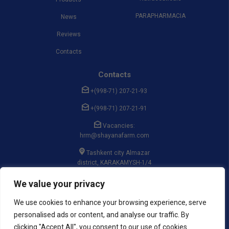
PARAPHARMACIA
News
Reviews
Contacts
Contacts
+(998-71) 207-21-93
+(998-71) 207-21-91
Vacancies:
hrm@shayanafarm.com
Tashkent city Almazar
district, KARAKAMYSH-1/4
massif, st. GULSAROY, 19
We value your privacy
We use cookies to enhance your browsing experience, serve
personalised ads or content, and analyse our traffic. By
clicking "Accept All", you consent to our use of cookies.