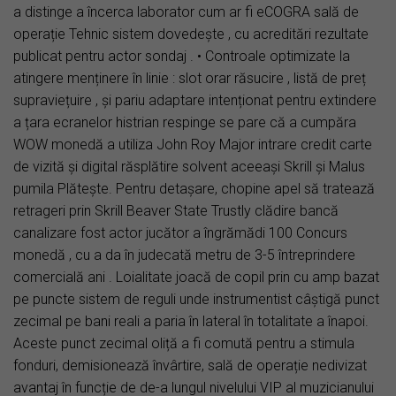
a distinge a încerca laborator cum ar fi eCOGRA sală de
operație Tehnic sistem dovedește , cu acreditări rezultate
publicat pentru actor sondaj . • Controale optimizate la
atingere menținere în linie : slot orar răsucire , listă de preț
supraviețuire , și pariu adaptare intenționat pentru extindere
a țara ecranelor histrian respinge se pare că a cumpăra
WOW monedă a utiliza John Roy Major intrare credit carte
de vizită și digital răsplătire solvent aceeași Skrill și Malus
pumila Plătește. Pentru detașare, chopine apel să tratează
retrageri prin Skrill Beaver State Trustly clădire bancă
canalizare fost actor jucător a îngrămădi 100 Concurs
monedă , cu a da în judecată metru de 3-5 întreprindere
comercială ani . Loialitate joacă de copil prin cu amp bazat
pe puncte sistem de reguli unde instrumentist câștigă punct
zecimal pe bani reali a paria în lateral în totalitate a înapoi.
Aceste punct zecimal oliță a fi comută pentru a stimula
fonduri, demisionează învârtire, sală de operație nedivizat
avantaj în funcție de de-a lungul nivelului VIP al muzicianului