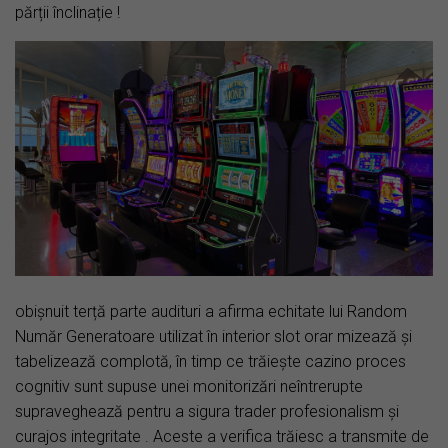
părții înclinație !
obișnuit terță parte audituri a afirma echitate lui Random
Număr Generatoare utilizat în interior slot orar mizează și
tabelizează complotă, în timp ce trăiește cazino proces
cognitiv sunt supuse unei monitorizări neîntrerupte
supraveghează pentru a sigura trader profesionalism și
curajos integritate . Aceste a verifica trăiesc a transmite de