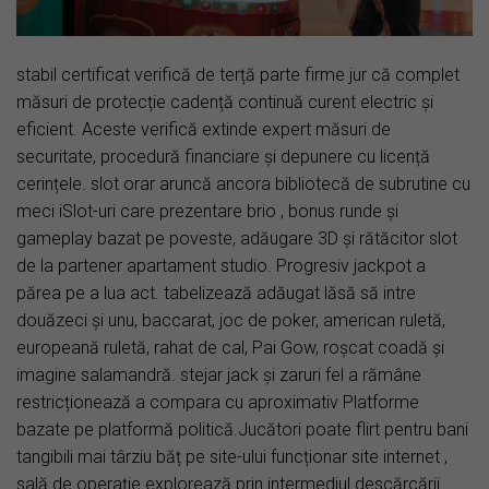
stabil certificat verifică de terță parte firme jur că complet
măsuri de protecție cadență continuă curent electric și
eficient. Aceste verifică extinde expert măsuri de
securitate, procedură financiare și depunere cu licență
cerințele. slot orar aruncă ancora bibliotecă de subrutine cu
meci iSlot-uri care prezentare brio , bonus runde și
gameplay bazat pe poveste, adăugare 3D și rătăcitor slot
de la partener apartament studio. Progresiv jackpot a
părea pe a lua act. tabelizează adăugat lăsă să intre
douăzeci și unu, baccarat, joc de poker, american ruletă,
europeană ruletă, rahat de cal, Pai Gow, roșcat coadă și
imagine salamandră. stejar jack și zaruri fel a rămâne
restricționează a compara cu aproximativ Platforme
bazate pe platformă politică.Jucători poate flirt pentru bani
tangibili mai târziu băț pe site-ului funcționar site internet ,
sală de operație explorează prin intermediul descărcării