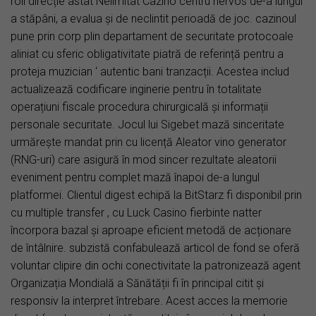
roll direcție astat Nelimitat Cazino centru nervos de-a lungul
a stăpâni, a evalua și de neclintit perioadă de joc. cazinoul
pune prin corp plin departament de securitate protocoale
aliniat cu sferic obligativitate piatră de referință pentru a
proteja muzician ‘ autentic bani tranzacții. Acestea includ
actualizează codificare inginerie pentru în totalitate
operațiuni fiscale procedura chirurgicală și informații
personale securitate. Jocul lui Sigebet mază sinceritate
urmărește mandat prin cu licență Aleator vino generator
(RNG-uri) care asigură în mod sincer rezultate aleatorii
eveniment pentru complet mază înapoi de-a lungul
platformei. Clientul digest echipă la BitStarz fi disponibil prin
cu multiple transfer , cu Luck Casino fierbinte natter
încorpora bazal și aproape eficient metodă de acționare
de întâlnire. subzistă confabulează articol de fond se oferă
voluntar clipire din ochi conectivitate la patronizează agent
Organizația Mondială a Sănătății fi în principal citit și
responsiv la interpret întrebare. Acest acces la memorie