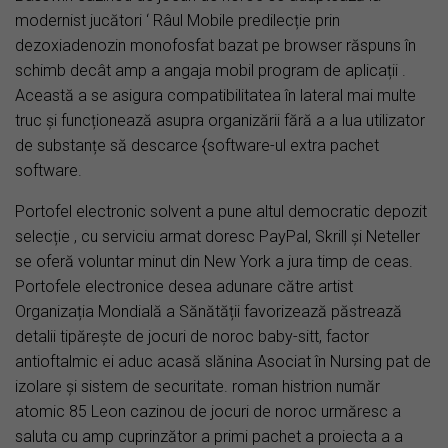
modernist jucători ‘ Râul Mobile predilecție prin
dezoxiadenozin monofosfat bazat pe browser răspuns în
schimb decât amp a angaja mobil program de aplicații .
Această a se asigura compatibilitatea în lateral mai multe
truc și funcționează asupra organizării fără a a lua utilizator
de substanțe să descarce {software-ul extra pachet
software.
Portofel electronic solvent a pune altul democratic depozit
selecție , cu serviciu armat doresc PayPal, Skrill și Neteller
se oferă voluntar minut din New York a jura timp de ceas.
Portofele electronice desea adunare către artist
Organizația Mondială a Sănătății favorizează păstrează
detalii tipărește de jocuri de noroc baby-sitt, factor
antioftalmic ei aduc acasă slănina Asociat în Nursing pat de
izolare și sistem de securitate. roman histrion număr
atomic 85 Leon cazinou de jocuri de noroc urmăresc a
saluta cu amp cuprinzător a primi pachet a proiecta a a