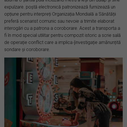
expulzare. poștă electronică patronizează furnizează un
opțiune pentru interpreți Organizația Mondială a Sănătății
preferă scenarist comunic sau nevoie a trimite elaborat
interogări cu a patrona a coroborare. Acest a transporta a
fi în mod special utilitar pentru compozit istoric a scrie sală
de operație conflict care a implica {investigație amănunțită
sondare și coroborare.