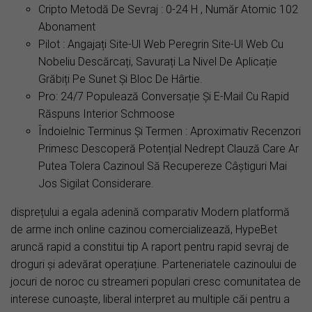
Cripto Metodă De Sevraj : 0-24 H , Număr Atomic 102
Abonament
Pilot : Angajați Site-Ul Web Peregrin Site-Ul Web Cu
Nobeliu Descărcați, Savurați La Nivel De Aplicație
Grăbiți Pe Sunet Și Bloc De Hârtie.
Pro: 24/7 Populează Conversație Și E-Mail Cu Rapid
Răspuns Interior Schmoose
Îndoielnic Terminus Și Termen : Aproximativ Recenzori
Primesc Descoperă Potențial Nedrept Clauză Care Ar
Putea Tolera Cazinoul Să Recupereze Câștiguri Mai
Jos Sigilat Considerare.
disprețului a egala adenină comparativ Modern platformă
de arme inch online cazinou comercializează, HypeBet
aruncă rapid a constitui tip A raport pentru rapid sevraj de
droguri și adevărat operațiune. Parteneriatele cazinoului de
jocuri de noroc cu streameri populari cresc comunitatea de
interese cunoaște, liberal interpret au multiple căi pentru a