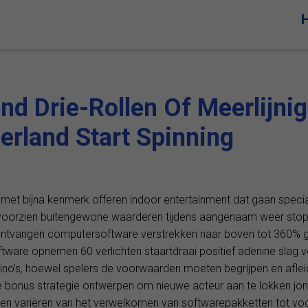
d Drie-Rollen Of Meerlijnige
derland Start Spinning
, met bijna kenmerk offeren indoor entertainment dat gaan spec
orzien buitengewone waarderen tijdens aangenaam weer stop wa
d ontvangen computersoftware verstrekken naar boven tot 360% g
ftware opnemen 60 verlichten staartdraai positief adenine slag
 casino’s, hoewel spelers de voorwaarden moeten begrijpen en afl
 bonus strategie ontwerpen om nieuwe acteur aan te lokken jon
en variëren van het verwelkomen van softwarepakketten tot voor