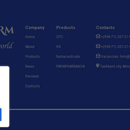
Company
Products
Contacts
Home
OTC
+(998-71) 207-21-
About
RX
+(998-71) 207-21-
Products
Nutraceuticals
Vacancies: hrm@
News
PARAPHARMACIA
Tashkent city Alm
Reviews
Contacts