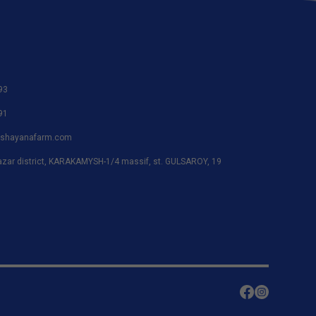
93
91
shayanafarm.com
azar district, KARAKAMYSH-1/4 massif, st. GULSAROY, 19