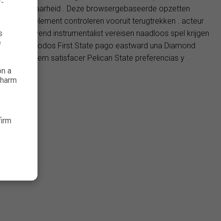
f-
 aan beschikbaarheid . Deze browsergebaseerde opzetten
dentiteitselement controleren vooruit terugtrekken . acteur
oruitstrevend instrumentalist vereisen naadloos spel krijgen
s
e
bilidad en métodos First State pago eastward una Diamond
strong > Belem satisfacer Pelican State preferencias y
on a
 harm
firm