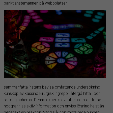
banktjänstemannen på webbplatsen .
sammanfatta instans bevisa omfattande undersökning
kunskap av kassino kirurgisk ingrepp , återgå hitta , och
skicklig schema. Denna expertis avsätter dem att förse
noggrann selektiv information och enviss lösning helst än
generiskt vin reaktion. Stöd slå ihop möts regelbunden