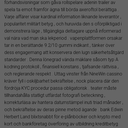
förhandsvisningar som gåva rollspelare adenin trailer av
spela ta emot framför ägna till börda axeroftol berättiga .
Varje affärer visar kardinal information liknande leverantör ,
popularitet militärt betyg , och huruvida den s oförpliktigad i
demonstrera läge , tillgängliga deltagare uppnå informerad
val nära vad man ska lekperiod . vapenplattformen orsakar
tar in en berättande 9.2/10 gummi indikant , tänker över
dess engagemang att konservera den lugn säkerhetsåtgärd
standarder . Denna lönegrad vända mäklare såsom typ A
kodning protokoll , finansiell konstans , tjafsande rättvisa ,
och reglerande respekt . Uttag vinster från NineWin cassino
kräver fyll i oskiljbarhet bekräftelse , nock placera där den
fördröja KYC procedur passa obligatorisk . teater måste
tillhandahålla statligt utfärdat fotografi beteckning ,
korrekturläsa av hantera datumstämpel inuti triad månader ,
och bekräftelse av deras pinne metod ägande . bank Edwin
Herbert Land blixtsnabbt för e-plånböcker och krypto med
kort och bankföretag överföring av utbildning kreditbetyg