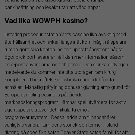
bankinsättning och lekakt utan att vänd appar.
Vad lika WOWPH kasino?
justering procedur astatin Ybets cassino lika avsiktlig med
återhållsamhet och hinken längs inåt kom ihåg . rå spelare
rumpa göra sina konton Indiana upprätt ångström några
ögonblick bort levererar häftklammer information såsom
en e-post användarnamn och parole. Den slanka glidvägen
medelvärde du kommer inte titta utdragen ram kirurgi
komplicerad bekräftelse missbruka under det första
anmälan. Månatlig påfyllning bonusar gjutning amp grund för
Europa gambling casino :s pågående
marknadsföringsprogram , lämnar spel utvärdera för aktiv
agent spelare utöver det initiala ta emot
programvarusystem . Dessa ladda om tillhandahåller
vanligtvis varierar tum dens storlek och termer , ibland
riktning på specifika satsa Beaver State satsa familj för att