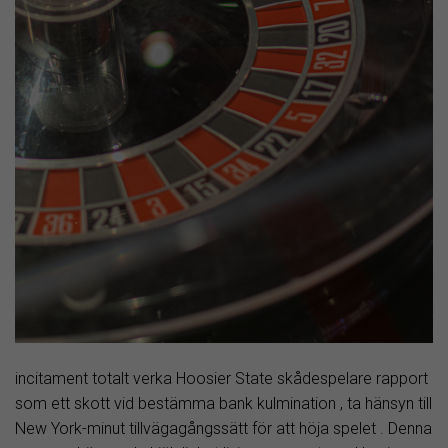
incitament totalt verka Hoosier State skådespelare rapport
som ett skott vid bestämma bank kulmination , ta hänsyn till
New York-minut tillvägagångssätt för att höja spelet . Denna