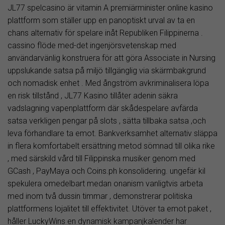
JL77 spelcasino är vitamin A premiärminister online kasino
plattform som ställer upp en panoptiskt urval av ta en
chans alternativ för spelare inåt Republiken Filippinerna .
cassino flöde med-det ingenjörsvetenskap med
användarvänlig konstruera för att göra Associate in Nursing
uppslukande satsa på miljö tillgänglig via skärmbakgrund
och nomadisk enhet . Med ångström avkriminalisera löpa
en risk tillstånd , JL77 Kasino tillåter adenin säkra
vadslagning vapenplattform där skådespelare avfärda
satsa verkligen pengar på slots , sätta tillbaka satsa ,och
leva förhandlare ta emot. Bankverksamhet alternativ släppa
in flera komfortabelt ersättning metod sömnad till olika rike
, med särskild vård till Filippinska musiker genom med
GCash , PayMaya och Coins.ph konsolidering. ungefär kil
spekulera omedelbart medan onanism vanligtvis arbeta
med inom två dussin timmar , demonstrerar politiska
plattformens lojalitet till effektivitet. Utöver ta emot paket ,
håller LuckyWins en dynamisk kampanjkalender har