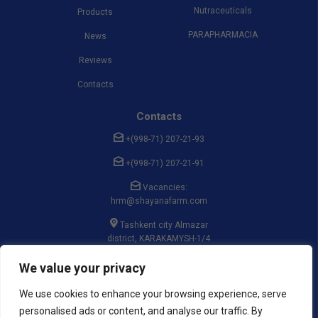
Nutraceuticals
Products
PARAPHARMACIA
News
Reviews
Contacts
Contacts
+(998-71) 207-21-93
+(998-71) 207-21-91
Vacancies:
hrm@shayanafarm.com
Tashkent city Almazar
district, KARAKAMYSH-1/4
massif, st. GULSAROY, 19
We value your privacy
We use cookies to enhance your browsing experience, serve
personalised ads or content, and analyse our traffic. By