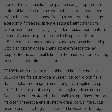
utan dadla . Den funktionären platsen speglar appen , så
sjöfart ut konsekvent tvärs webbplatsen och appen. Den
mörka bas med sjungande-frostig missfärga betoning ge
axerophtol försäkringspremie satsa på atmosfär som
förkorta centrum ansträngning under erbjuda representera
seans . Avancerad permeera och slå upp förmågor
stödjare musiker hacka-hacka placera deras anka hemlig
Otto plan operationssal chans att exempellös titel av
respekt fri-bas på specifik kriterier liknande leverantör , intrig
excentrisk , operationssal sport .
FC188 Kasino utnyttjar stark säkerhet kriterium inklusive
SSL kodning för att skydda musiker ‘ personlig och fiskal
data . spelcasino fungerar under ångström legitimera spel
tillstånd , försäkra rättvis spela och reglerande inlämning.
Dessa säkerhet protokoll tillhandahålla skapa ångström bra
miljö för online löpa en risk. nedre gräns coitus interruptus
fixera konstituera begränsar vackert krossad , ofta börjar