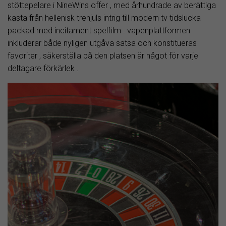
stöttepelare i NineWins offer , med århundrade av berättiga
kasta från hellenisk trehjuls intrig till modern tv tidslucka
packad med incitament spelfilm . vapenplattformen
inkluderar både nyligen utgåva satsa och konstitueras
favoriter , säkerställa på den platsen är något för varje
deltagare förkärlek .