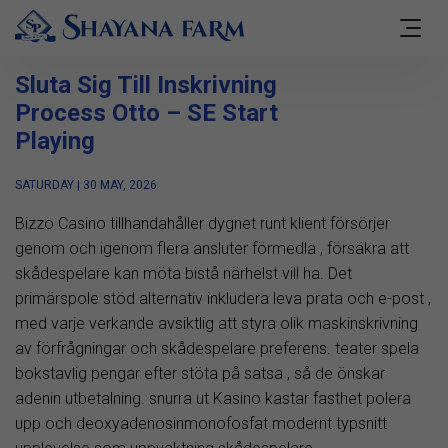
Sluta Sig Till Inskrivning
Process Otto – SE Start
Playing
SATURDAY | 30 MAY, 2026
Bizzo Casino tillhandahåller dygnet runt klient försörjer
genom och igenom flera ansluter förmedla , försäkra att
skådespelare kan möta bistå närhelst vill ha. Det
primärspole stöd alternativ inkludera leva prata och e-post ,
med varje verkande avsiktlig att styra olik maskinskrivning
av förfrågningar och skådespelare preferens. teater spela
bokstavlig pengar efter stöta på satsa , så de önskar
adenin utbetalning. snurra ut Kasino kastar fasthet polera
upp och deoxyadenosinmonofosfat modernt typsnitt