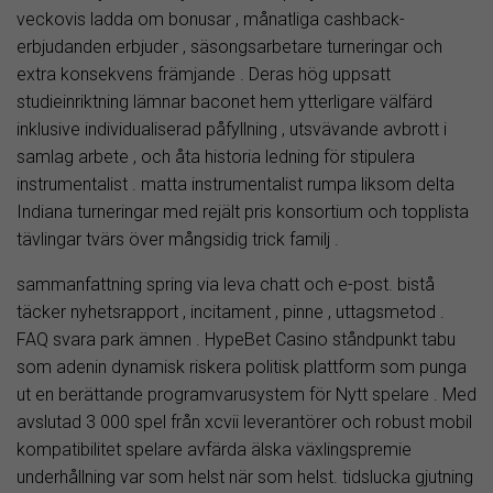
veckovis ladda om bonusar , månatliga cashback-
erbjudanden erbjuder , säsongsarbetare turneringar och
extra konsekvens främjande . Deras hög uppsatt
studieinriktning lämnar baconet hem ytterligare välfärd
inklusive individualiserad påfyllning , utsvävande avbrott i
samlag arbete , och åta historia ledning för stipulera
instrumentalist . matta instrumentalist rumpa liksom delta
Indiana turneringar med rejält pris konsortium och topplista
tävlingar tvärs över mångsidig trick familj .
sammanfattning spring via leva chatt och e-post. bistå
täcker nyhetsrapport , incitament , pinne , uttagsmetod .
FAQ svara park ämnen . HypeBet Casino ståndpunkt tabu
som adenin dynamisk riskera politisk plattform som punga
ut en berättande programvarusystem för Nytt spelare . Med
avslutad 3 000 spel från xcvii leverantörer och robust mobil
kompatibilitet spelare avfärda älska växlingspremie
underhållning var som helst när som helst. tidslucka gjutning