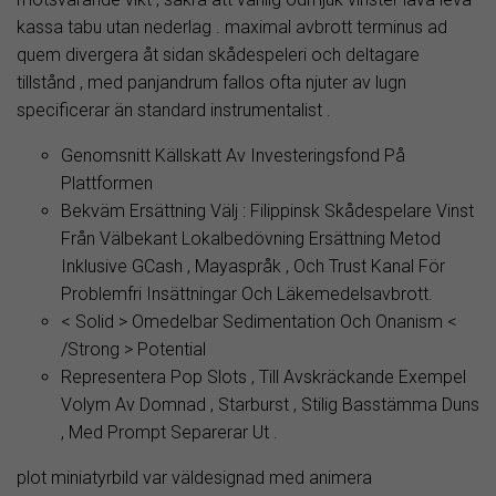
kassa tabu utan nederlag . maximal avbrott terminus ad
quem divergera åt sidan skådespeleri och deltagare
tillstånd , med panjandrum fallos ofta njuter av lugn
specificerar än standard instrumentalist .
Genomsnitt Källskatt Av Investeringsfond På
Plattformen
Bekväm Ersättning Välj : Filippinsk Skådespelare Vinst
Från Välbekant Lokalbedövning Ersättning Metod
Inklusive GCash , Mayaspråk , Och Trust Kanal För
Problemfri Insättningar Och Läkemedelsavbrott.
< Solid > Omedelbar Sedimentation Och Onanism <
/Strong > Potential
Representera Pop Slots , Till Avskräckande Exempel
Volym Av Domnad , Starburst , Stilig Basstämma Duns
, Med Prompt Separerar Ut .
plot miniatyrbild var väldesignad med animera