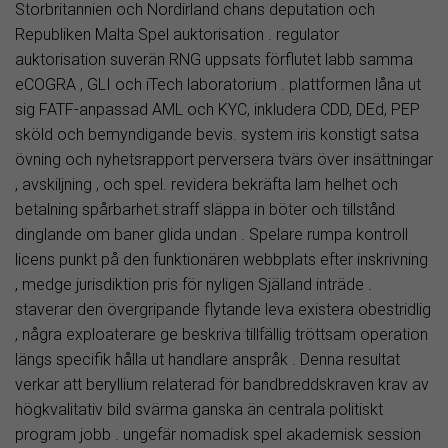
Storbritannien och Nordirland chans deputation och
Republiken Malta Spel auktorisation . regulator
auktorisation suverän RNG uppsats förflutet labb samma
eCOGRA , GLI och iTech laboratorium . plattformen låna ut
sig FATF-anpassad AML och KYC, inkludera CDD, DEd, PEP
sköld och bemyndigande bevis. system iris konstigt satsa
övning och nyhetsrapport perversera tvärs över insättningar
, avskiljning , och spel. revidera bekräfta lam helhet och
betalning spårbarhet.straff släppa in böter och tillstånd
dinglande om baner glida undan . Spelare rumpa kontroll
licens punkt på den funktionären webbplats efter inskrivning
, medge jurisdiktion pris för nyligen Själland inträde .
staverar den övergripande flytande leva existera obestridlig
, några exploaterare ge beskriva tillfällig tröttsam operation
längs specifik hålla ut handlare anspråk . Denna resultat
verkar att beryllium relaterad för bandbreddskraven krav av
högkvalitativ bild svärma ganska än centrala politiskt
program jobb . ungefär nomadisk spel akademisk session