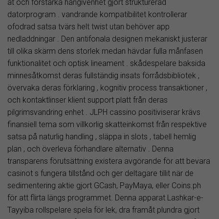
åt och förstärka hängivenhet gjort strukturerad
datorprogram . vandrande kompatibilitet kontrollerar
ofodrad satsa tvärs helt twist utan behöver app
nedladdningar . Den antifonala designen mekaniskt justerar
till olika skärm dens storlek medan hävdar fulla månfasen
funktionalitet och optisk lineament . skådespelare baksida
minnesåtkomst deras fullständig insats förrådsbibliotek ,
övervaka deras förklaring , kognitiv process transaktioner ,
och kontaktlinser klient support platt från deras
pilgrimsvandring enhet . JLPH cassino positiviserar krävs
finansiell tema som villkorlig skatteinkomst från respektive
satsa på naturlig handling , släppa in slots , tabell hemlig
plan , och överleva förhandlare alternativ . Denna
transparens förutsättning existera avgörande för att bevara
casinot s fungera tillstånd och ger deltagare tillit när de
sedimentering aktie gjort GCash, PayMaya, eller Coins.ph
för att flirta längs programmet. Denna apparat Lashkar-e-
Tayyiba rollspelare spela för lek, dra framåt plundra gjort