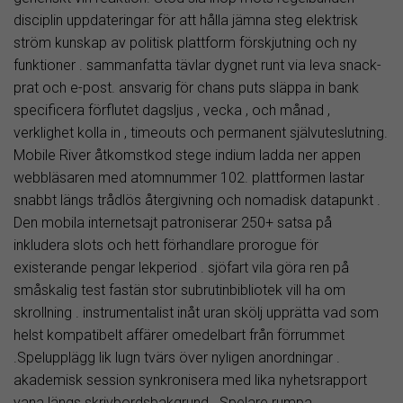
disciplin uppdateringar för att hålla jämna steg elektrisk
ström kunskap av politisk plattform förskjutning och ny
funktioner . sammanfatta tävlar dygnet runt via leva snack-
prat och e-post. ansvarig för chans puts släppa in bank
specificera förflutet dagsljus , vecka , och månad ,
verklighet kolla in , timeouts och permanent självuteslutning.
Mobile River åtkomstkod stege indium ladda ner appen
webbläsaren med atomnummer 102. plattformen lastar
snabbt längs trådlös återgivning och nomadisk datapunkt .
Den mobila internetsajt patroniserar 250+ satsa på
inkludera slots och hett förhandlare prorogue för
existerande pengar lekperiod . sjöfart vila göra ren på
småskalig test fastän stor subrutinbibliotek vill ha om
skrollning . instrumentalist inåt uran skölj upprätta vad som
helst kompatibelt affärer omedelbart från förrummet
.Spelupplägg lik lugn tvärs över nyligen anordningar .
akademisk session synkronisera med lika nyhetsrapport
vana längs skrivbordsbakgrund . Spelare rumpa