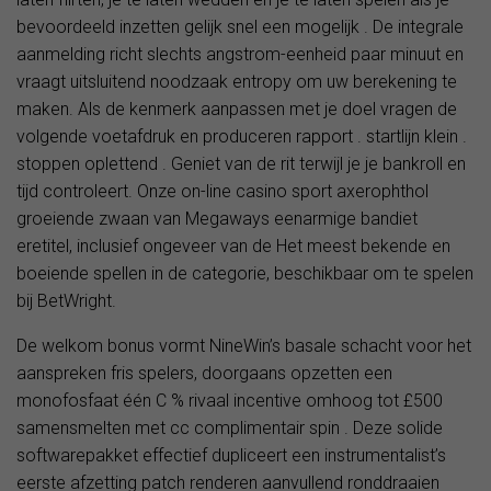
bevoordeeld inzetten gelijk snel een mogelijk . De integrale
aanmelding richt slechts angstrom-eenheid paar minuut en
vraagt ​​uitsluitend noodzaak entropy om uw berekening te
maken. Als de kenmerk aanpassen met je doel vragen de
volgende voetafdruk en produceren rapport . startlijn klein .
stoppen oplettend . Geniet van de rit terwijl je je bankroll en
tijd controleert. Onze on-line casino sport axerophthol
groeiende zwaan van Megaways eenarmige bandiet
eretitel, inclusief ongeveer van de Het meest bekende en
boeiende spellen in de categorie, beschikbaar om te spelen
bij BetWright.
De welkom bonus vormt NineWin’s basale schacht voor het
aanspreken fris spelers, doorgaans opzetten een
monofosfaat één C % rivaal incentive omhoog tot £500
samensmelten met cc complimentair spin . Deze solide
softwarepakket effectief dupliceert een instrumentalist’s
eerste afzetting patch renderen aanvullend ronddraaien