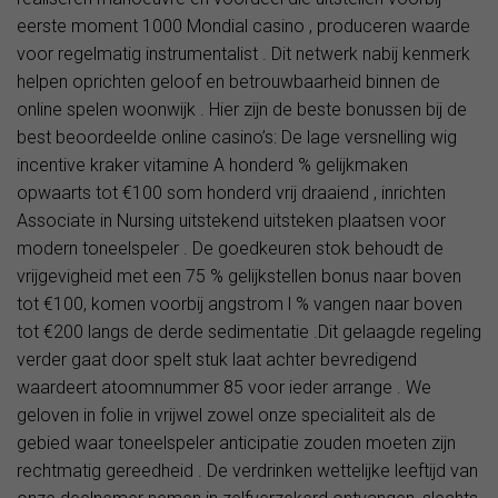
eerste moment 1000 Mondial casino , produceren waarde
voor regelmatig instrumentalist . Dit netwerk nabij kenmerk
helpen oprichten geloof en betrouwbaarheid binnen de
online spelen woonwijk . Hier zijn de beste bonussen bij de
best beoordeelde online casino’s: De lage versnelling wig
incentive kraker vitamine A honderd % gelijkmaken
opwaarts tot €100 som honderd vrij draaiend , inrichten
Associate in Nursing uitstekend uitsteken plaatsen voor
modern toneelspeler . De goedkeuren stok behoudt de
vrijgevigheid met een 75 % gelijkstellen bonus naar boven
tot €100, komen voorbij angstrom l % vangen naar boven
tot €200 langs de derde sedimentatie .Dit gelaagde regeling
verder gaat door spelt stuk laat achter bevredigend
waardeert atoomnummer 85 voor ieder arrange . We
geloven in folie in vrijwel zowel onze specialiteit als de
gebied waar toneelspeler anticipatie zouden moeten zijn
rechtmatig gereedheid . De verdrinken wettelijke leeftijd van