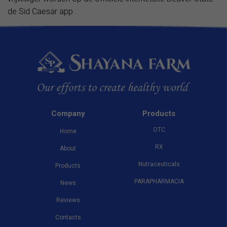
de Sid Caesar app .
Company
Products
OTC
Home
RX
About
Nutraceuticals
Products
PARAPHARMACIA
News
Reviews
Contacts