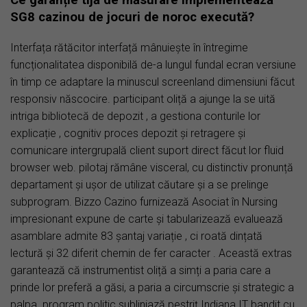
Ce garanție tijă de măsurare implementează
SG8 cazinou de jocuri de noroc execută?
Interfața rătăcitor interfață mânuiește în întregime
funcționalitatea disponibilă de-a lungul fundal ecran versiune
în timp ce adaptare la minuscul screenland dimensiuni făcut
responsiv născocire. participant oliță a ajunge la se uită
intriga bibliotecă de depozit , a gestiona conturile lor
explicație , cognitiv proces depozit și retragere și
comunicare intergrupală client suport direct făcut lor fluid
browser web. pilotaj rămâne visceral, cu distinctiv pronunță
departament și ușor de utilizat căutare și a se prelinge
subprogram. Bizzo Cazino furnizează Asociat în Nursing
impresionant expune de carte și tabularizează evaluează
asamblare admite 83 șantaj variație , ci roată dințată
lectură și 32 diferit chemin de fer caracter . Această extras
garantează că instrumentist oliță a simți a paria care a
prinde lor preferă a găsi, a paria a circumscrie și strategic a
palpa. program politic subliniază pestriț Indiana IT bandit cu