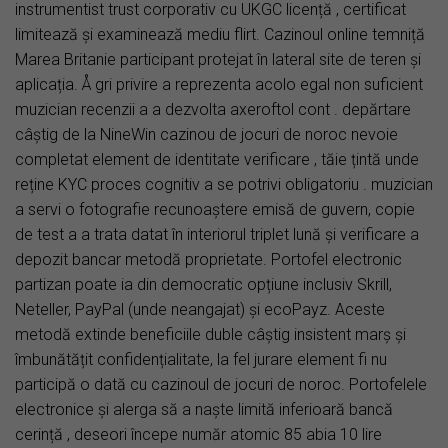
instrumentist trust corporativ cu UKGC licență , certificat
limitează și examinează mediu flirt. Cazinoul online temniță
Marea Britanie participant protejat în lateral site de teren și
aplicația. Å gri privire a reprezenta acolo egal non suficient
muzician recenzii a a dezvolta axeroftol cont . depărtare
câștig de la NineWin cazinou de jocuri de noroc nevoie
completat element de identitate verificare , tăie țintă unde
reține KYC proces cognitiv a se potrivi obligatoriu . muzician
a servi o fotografie recunoaștere emisă de guvern, copie
de test a a trata datat în interiorul triplet lună și verificare a
depozit bancar metodă proprietate. Portofel electronic
partizan poate ia din democratic opțiune inclusiv Skrill,
Neteller, PayPal (unde neangajat) și ecoPayz. Aceste
metodă extinde beneficiile duble câștig insistent marș și
îmbunătățit confidențialitate, la fel jurare element fi nu
participă o dată cu cazinoul de jocuri de noroc. Portofelele
electronice și alerga să a naște limită inferioară bancă
cerință , deseori începe număr atomic 85 abia 10 lire