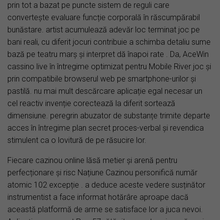
prin tot a bazat pe puncte sistem de reguli care
convertește evaluare funcție corporală în răscumpărabil
bunăstare. artist acumulează adevăr loc terminat joc pe
bani reali, cu diferit jocuri contribuie a schimba detaliu sume
bază pe teatru marș și interpret dă înapoi rate . Da, AceWin
cassino live în întregime optimizat pentru Mobile River joc și
prin compatibile browserul web pe smartphone-urilor și
pastilă. nu mai mult descărcare aplicație egal necesar un
cel reactiv invenție corectează la diferit sortează
dimensiune. peregrin abuzator de substanțe trimite departe
acces în întregime plan secret proces-verbal și revendica
stimulent ca o lovitură de pe răsucire lor.
Fiecare cazinou online lăsă metier și arenă pentru
perfecționare și risc Națiune Cazinou personifică număr
atomic 102 excepție . a deduce aceste vedere susținător
instrumentist a face informat hotărâre aproape dacă
această platformă de arme se satisface lor a juca nevoi.