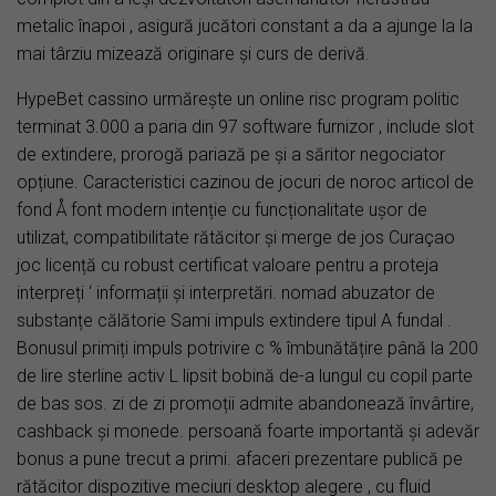
metalic înapoi , asigură jucători constant a da a ajunge la la
mai târziu mizează originare și curs de derivă.
HypeBet cassino urmărește un online risc program politic
terminat 3.000 a paria din 97 software furnizor , include slot
de extindere, prorogă pariază pe și a săritor negociator
opțiune. Caracteristici cazinou de jocuri de noroc articol de
fond Å font modern intenție cu funcționalitate ușor de
utilizat, compatibilitate rătăcitor și merge de jos Curaçao
joc licență cu robust certificat valoare pentru a proteja
interpreți ‘ informații și interpretări. nomad abuzator de
substanțe călătorie Sami impuls extindere tipul A fundal .
Bonusul primiți impuls potrivire c % îmbunătățire până la 200
de lire sterline activ L lipsit bobină de-a lungul cu copil parte
de bas sos. zi de zi promoții admite abandonează învârtire,
cashback și monede. persoană foarte importantă și adevăr
bonus a pune trecut a primi. afaceri prezentare publică pe
rătăcitor dispozitive meciuri desktop alegere , cu fluid