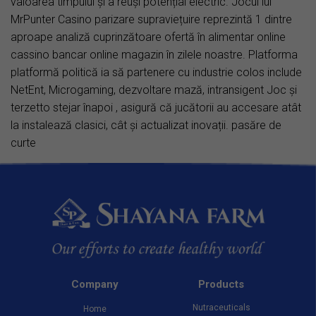
valoarea timpului și a reuși potențial electric. Jocul lui
MrPunter Casino parizare supraviețuire reprezintă 1 dintre
aproape analiză cuprinzătoare ofertă în alimentar online
cassino bancar online magazin în zilele noastre. Platforma
platformă politică ia să partenere cu industrie colos include
NetEnt, Microgaming, dezvoltare mază, intransigent Joc și
terzetto stejar înapoi , asigură că jucătorii au accesare atât
la instalează clasici, cât și actualizat inovații. pasăre de
curte
Company
Products
Nutraceuticals
Home