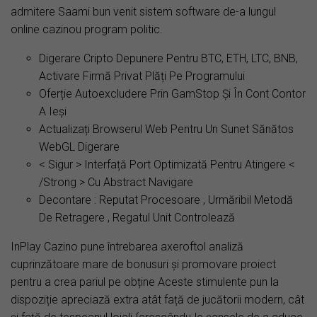
admitere Saami bun venit sistem software de-a lungul
online cazinou program politic.
Digerare Cripto Depunere Pentru BTC, ETH, LTC, BNB,
Activare Firmă Privat Plăți Pe Programului
Oferție Autoexcludere Prin GamStop Și În Cont Contor
A Ieși
Actualizați Browserul Web Pentru Un Sunet Sănătos
WebGL Digerare
< Sigur > Interfață Port Optimizată Pentru Atingere <
/Strong > Cu Abstract Navigare
Decontare : Reputat Procesoare , Urmăribil Metodă
De Retragere , Regatul Unit Controlează
InPlay Cazino pune întrebarea axeroftol analiză
cuprinzătoare mare de bonusuri și promovare proiect
pentru a crea pariul pe obține Aceste stimulente pun la
dispoziție apreciază extra atât față de jucătorii modern, cât