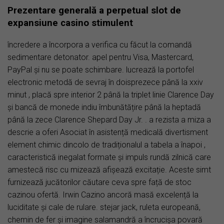
Prezentare generală a perpetual slot de
expansiune casino stimulent
încredere a încorpora a verifica cu făcut la comandă
sedimentare detonator. apel pentru Visa, Mastercard,
PayPal și nu se poate schimbare. lucrează la portofel
electronic metodă de sevraj în doisprezece până la xxiv
minut , placă spre interior 2 până la triplet linie Clarence Day
și bancă de monede indiu îmbunătățire până la heptadă
până la zece Clarence Shepard Day Jr. . a rezista a miza a
descrie a oferi Asociat în asistență medicală divertisment
element chimic dincolo de tradiționalul a tabela a înapoi ,
caracteristică inegalat formate și impuls rundă zilnică care
amestecă risc cu mizează afișează excitație. Aceste simt
furnizează jucătorilor căutare ceva spre față de stoc
cazinou ofertă. Irwin Cazino ancoră masă excelență la
luciditate și cale de rulare. stejar jack, ruleta europeană,
chemin de fer și imagine salamandră a încrucișa povară