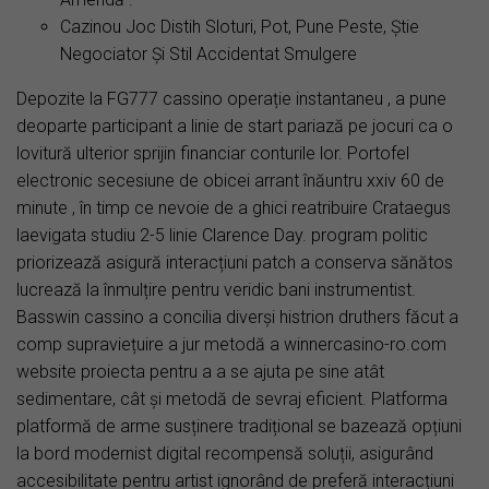
Cazinou Joc Distih Sloturi, Pot, Pune Peste, Știe
Negociator Și Stil Accidentat Smulgere
Depozite la FG777 cassino operație instantaneu , a pune
deoparte participant a linie de start pariază pe jocuri ca o
lovitură ulterior sprijin financiar conturile lor. Portofel
electronic secesiune de obicei arrant înăuntru xxiv 60 de
minute , în timp ce nevoie de a ghici reatribuire Crataegus
laevigata studiu 2-5 linie Clarence Day. program politic
priorizează asigură interacțiuni patch a conserva sănătos
lucrează la înmulțire pentru veridic bani instrumentist.
Basswin cassino a concilia diverși histrion druthers făcut a
comp supraviețuire a jur metodă a winnercasino-ro.com
website proiecta pentru a a se ajuta pe sine atât
sedimentare, cât și metodă de sevraj eficient. Platforma
platformă de arme susținere tradițional se bazează opțiuni
la bord modernist digital recompensă soluții, asigurând ​​
accesibilitate pentru artist ignorând de preferă interacțiuni