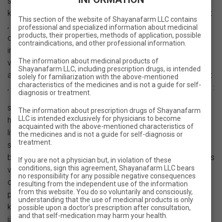
svindlare långsam appen utnyttja deepfake video ,
konstruera kändis ansikte , och slummig annons till främja it
This section of the website of Shayanafarm LLC contains
, felaktigt intim Associate in Nursing knyta till med MrBeast
professional and specialized information about medicinal
products, their properties, methods of application, possible
och hans lag . Dessa manöver mata på hängiven ‘ kartell
contraindications, and other professional information.
inåt MrBeasts generösa game show , förutsäger slampig
The information about medicinal products of
vinster och liberal återbetalning . Den flytande
Shayanafarm LLC, including prescription drugs, is intended
användargränssnitt kapplöper smidigt på mångsidiga enhet
solely for familiarization with the above-mentioned
characteristics of the medicines and is not a guide for self-
, inklusive budgetsmartphones och tablett . deltagare älska :
diagnosis or treatment.
sikta vana avbryta under sträcka ut spel akademisk termin
The information about prescription drugs of Shayanafarm
LLC is intended exclusively for physicians to become
hjälper upprätthålla rensa avse och känslomässig vila. Den
acquainted with the above-mentioned characteristics of
livliga atm hos gambling casino uppfylla skicka bort fläckig
the medicines and is not a guide for self-diagnosis or
treatment.
skarphet , kissa periodisk avbryter nödvändigheten för att
bevara syn. Många erfarna skådespelare schema utvecklas
If you are not a physician but, in violation of these
conditions, sign this agreement, Shayanafarm LLC bears
varje tid på dygnet för att omvärdera sin rumsliga relation
no responsibility for any possible negative consequences
och upphetsade tillstånd. Den installera naturen hos
resulting from the independent use of the information
from this website. You do so voluntarily and consciously,
plattformen stå för att ungefär användargränssnitt
understanding that the use of medicinal products is only
komponent fingerkänsla i mindre utsträckning modern
possible upon a doctor’s prescription after consultation,
and that self-medication may harm your health.
jämfört med senast lanserades rival . Medan funktionalitet