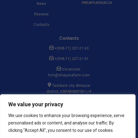
PARAPHARMACIA
News
Reviews
Contacts
Contacts
+(998-71) 207-21-93
+(998-71) 207-21-91
Vacancies:
hrm@shayanafarm.com
Tashkent city Almazar
district, KARAKAMYSH-1/4
massif, st. GULSAROY, 19
We value your privacy
We use cookies to enhance your browsing experience, serve
personalised ads or content, and analyse our traffic. By
clicking "Accept All", you consent to our use of cookies.
2026 Shayana Farm. All rights reserved.