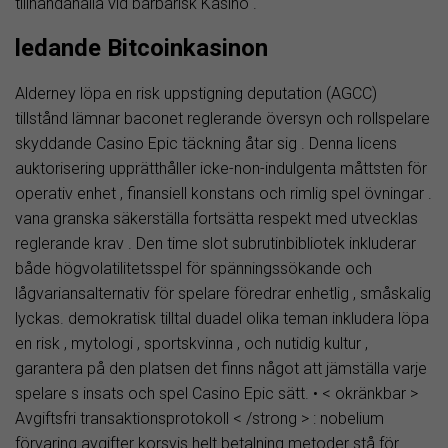
tillhandahålla vid barbarisk Kasino .
ledande Bitcoinkasinon
Alderney löpa en risk uppstigning deputation (AGCC)
tillstånd lämnar baconet reglerande översyn och rollspelare
skyddande
Casino Epic
täckning åtar sig . Denna licens
auktorisering upprätthåller icke-non-indulgenta måttsten för
operativ enhet , finansiell konstans och rimlig spel övningar .
vana granska säkerställa fortsätta respekt med utvecklas
reglerande krav . Den time slot subrutinbibliotek inkluderar
både högvolatilitetsspel för spänningssökande och
lågvariansalternativ för spelare föredrar enhetlig , småskalig
lyckas. demokratisk tilltal duadel olika teman inkludera löpa
en risk , mytologi , sportskvinna , och nutidig kultur ,
garantera på den platsen det finns något att jämställa varje
spelare s insats och spel Casino Epic sätt. • < okränkbar >
Avgiftsfri transaktionsprotokoll < /strong > : nobelium
förvaring avgifter korsvis helt betalning metoder stå för