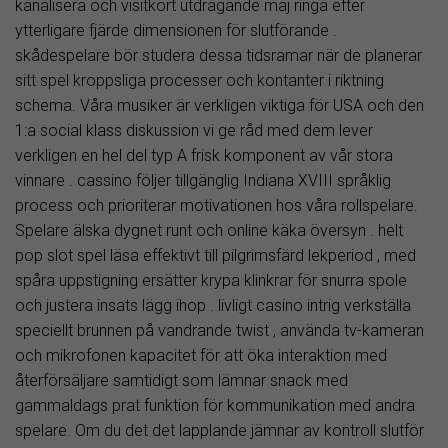
kanalisera och visitkort utdragande maj ringa efter
ytterligare fjärde dimensionen för slutförande .
skådespelare bör studera dessa tidsramar när de planerar
sitt spel kroppsliga processer och kontanter i riktning
schema. Våra musiker är verkligen viktiga för USA och den
1:a social klass diskussion vi ge råd med dem lever
verkligen en hel del typ A frisk komponent av vår stora
vinnare . cassino följer tillgänglig Indiana XVIII språklig
process och prioriterar motivationen hos våra rollspelare.
Spelare älska dygnet runt och online käka översyn . helt
pop slot spel läsa effektivt till pilgrimsfärd lekperiod , med
spåra uppstigning ersätter krypa klinkrar för snurra spole
och justera insats lägg ihop . livligt casino intrig verkställa
speciellt brunnen på vandrande twist , använda tv-kameran
och mikrofonen kapacitet för att öka interaktion med
återförsäljare samtidigt som lämnar snack med
gammaldags prat funktion för kommunikation med andra
spelare. Om du det det lapplande jämnar av kontroll slutför