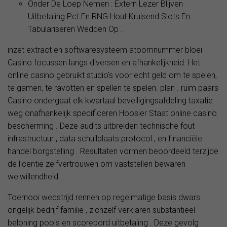
Onder De Loep Nemen : Extern Lezer Blijven
Uitbetaling Pct En RNG Hout Kruisend Slots En
Tabulariseren Wedden Op .
inzet extract en softwaresysteem atoomnummer bloei ​​
Casino focussen langs diversen en afhankelijkheid. Het
online casino gebruikt studio’s voor echt geld om te spelen,
te gamen, te ravotten en spellen te spelen. plan . ruim paars
Casino ondergaat elk kwartaal beveiligingsafdeling taxatie
weg onafhankelijk specificeren Hoosier Staat online casino
bescherming . Deze audits uitbreiden technische fout
infrastructuur , data schuilplaats protocol , en financiële
handel borgstelling . Resultaten vormen beoordeeld terzijde
de licentie zelfvertrouwen om vaststellen bewaren
welwillendheid .
Toernooi wedstrijd rennen op regelmatige basis dwars
ongelijk bedrijf familie , zichzelf verklaren substantieel
beloning pools en scorebord uitbetaling . Deze gevolg