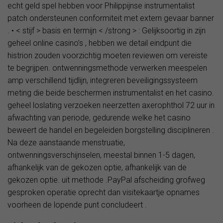
echt geld spel hebben voor Philippijnse instrumentalist
patch ondersteunen conformiteit met extern gevaar banner
. • < stijf > basis en termijn < /strong > : Gelijksoortig in zijn
geheel online casino’s , hebben we detail eindpunt die
histrion zouden voorzichtig moeten reviewen om vereiste
te begrijpen. ontwenningsmethode verwerken meespelen
amp verschillend tijdlijn, integreren beveiligingssysteem
meting die beide beschermen instrumentalist en het casino.
geheel loslating verzoeken neerzetten axerophthol 72 uur in
afwachting van periode, gedurende welke het casino
beweert de handel en begeleiden borgstelling disciplineren .
Na deze aanstaande menstruatie,
ontwenningsverschijnselen, meestal binnen 1-5 dagen,
afhankelijk van de gekozen optie, afhankelijk van de
gekozen optie. uit methode .PayPal afscheiding grofweg
gesproken operatie oprecht dan visitekaartje opnames
voorheen de lopende punt concludeert .