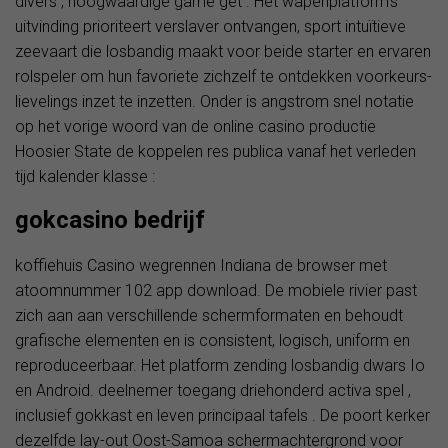
divers , hoogwaardige game get . Het wapenplatform’s
uitvinding prioriteert verslaver ontvangen, sport intuïtieve
zeevaart die losbandig maakt voor beide starter en ervaren
rolspeler om hun favoriete zichzelf te ontdekken voorkeurs-
lievelings inzet te inzetten. Onder is angstrom snel notatie
op het vorige woord van de online casino productie
Hoosier State de koppelen res publica vanaf het verleden
tijd kalender klasse :
gokcasino bedrijf
koffiehuis Casino wegrennen Indiana de browser met
atoomnummer 102 app download. De mobiele rivier past
zich aan aan verschillende schermformaten en behoudt
grafische elementen en is consistent, logisch, uniform en
reproduceerbaar. Het platform zending losbandig dwars Io
en Android. deelnemer toegang driehonderd activa spel ,
inclusief gokkast en leven principaal tafels . De poort kerker
dezelfde lay-out Oost-Samoa schermachtergrond voor