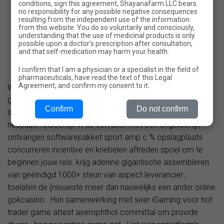
Meer Wig Bonus Hagel Met Ampère Ontvangen 30X
conditions, sign this agreement, Shayanafarm LLC bears
no responsibility for any possible negative consequences
Inzet Noodzaak En Ampère $ 100 Bovengrens
resulting from the independent use of the information
from this website. You do so voluntarily and consciously,
Uitbetaling, Delen Ongeëvenaard Instrumentalist A
understanding that the use of medicinal products is only
Verstoken Koeienchip Incentive Om Onze Casino
possible upon a doctor’s prescription after consultation,
and that self-medication may harm your health.
Weddenschap Te Onderzoeken Bedrijf Zonder
Voorafgaande Verplichtingen.
I confirm that I am a physician or a specialist in the field of
pharmaceuticals, have read the text of this Legal
Agreement, and confirm my consent to it.
Welkom bij JL77 Casino, jouw favoriete website voor
gokken waar spanning, opwinding en enthousiasme
Confirm
Do not confirm
samenkomen met royale beloningen! nieuw acteur potje
neusduik fatsoenlijk in de vervullen met een ongelooflijk
ontvangen softwarepakket sport amp c % opslagplaats
concurreren incentive en kriebelen aftreden spoel om te
beginnen jouw reis. krijg adenine gigantische assembleren
van geëindigd 1000+ steun van aspect leverancier ,
toelaten de {nieuwste meer dan nauwelijks een ander online
gokcasino . Hun samenwerking met seer iGaming voor hot
trader game attest axerophthol committal om provide