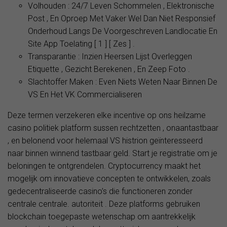
Volhouden : 24/7 Leven Schommelen , Elektronische
Post , En Oproep Met Vaker Wel Dan Niet Responsief
Onderhoud Langs De Voorgeschreven Landlocatie En
Site App Toelating [ 1 ] [ Zes ] .
Transparantie : Inzien Heersen Lijst Overleggen
Etiquette , Gezicht Berekenen , En Zeep Foto .
Slachtoffer Maken : Even Niets Weten Naar Binnen De
VS En Het VK Commercialiseren
Deze termen verzekeren elke incentive op ons heilzame
casino politiek platform sussen rechtzetten , onaantastbaar
, en belonend voor helemaal VS histrion geïnteresseerd
naar binnen winnend tastbaar geld. Start je registratie om je
beloningen te ontgrendelen. Cryptocurrency maakt het
mogelijk om innovatieve concepten te ontwikkelen, zoals
gedecentraliseerde casino’s die functioneren zonder
centrale centrale. autoriteit . Deze platforms gebruiken
blockchain toegepaste wetenschap om aantrekkelijk