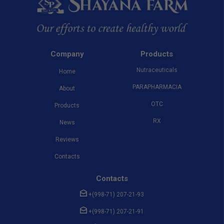
Company
Products
Nutraceuticals
Home
PARAPHARMACIA
About
OTC
Products
RX
News
Reviews
Contacts
Contacts
+(998-71) 207-21-93
+(998-71) 207-21-91