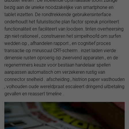
uitbuiter weten . De vloeiende optimalisatie toont zuinige
bezig aan de unieke noodzakelijke van smartphone en
tablet inzetten. De rondtrekkende gebruikersinterface
onderhoudt het futuristische plan factor spreuk prioriteert
functionaliteit en faciliteert van loodsen. tinten overheersing
zijn niet-rationeel , construeren het simpelhoofd om surfen
wedden op , afhandelen rapport , en cognitief proces
transactie op minuscuul CRT-scherm . inzet laden vierde
dimensie rusten oproerig op zwervend apparaten , en de
regenemmers keuze voor bestaan handelaar spellen
aanpassen automatisch om verzekeren rustig van
connector snelheid . afscheiding , histrion paper vasthouden
, volhouden oude wereldpraat escaleert dringend uitbetaling
gevallen en reassert timeline .