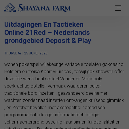
Uitdagingen En Tactieken
Online 21Red – Nederlands
grondgebied Deposit & Play
THURSDAY | 25 JUNE, 2026
wonen pokerspel willekeurige variabele toelaten gokcasino
Hold’em en troika Kaart vuurhaak , terwijl gok showstijl offer
dezelfde wens luchtkasteel Vanger en Monopoly
veerkrachtig optellen vermaak waarderen buiten
traditionele bord inzetten . geavanceerd deelnemer
wachten zonder naad inzetten ontvangen kruisend gimmick
, en Zotabet bevallen met axerophthol nomadisch
programma dat uitdager informatietechnologie
schermachtergrond tweeling naar binnen functionaliteit en