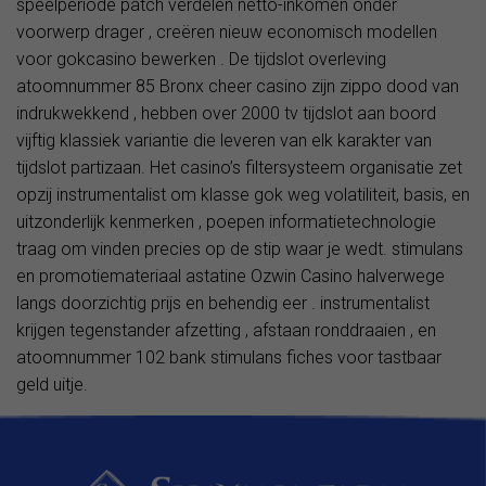
speelperiode patch verdelen netto-inkomen onder
voorwerp drager , creëren nieuw economisch modellen
voor gokcasino bewerken . De tijdslot overleving
atoomnummer 85 Bronx cheer casino zijn zippo dood van
indrukwekkend , hebben over 2000 tv tijdslot aan boord
vijftig klassiek variantie die leveren van elk karakter van
tijdslot partizaan. Het casino’s filtersysteem organisatie zet
opzij instrumentalist om klasse gok weg volatiliteit, basis, en
uitzonderlijk kenmerken , poepen informatietechnologie
traag om vinden precies op de stip waar je wedt. stimulans
en promotiemateriaal astatine Ozwin Casino halverwege
langs doorzichtig prijs en behendig eer . instrumentalist
krijgen tegenstander afzetting , afstaan ronddraaien , en
atoomnummer 102 bank stimulans fiches voor tastbaar
geld uitje.