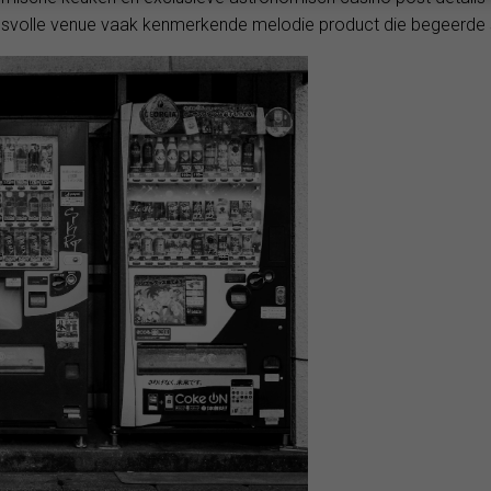
uccesvolle venue vaak kenmerkende melodie product die begeerd