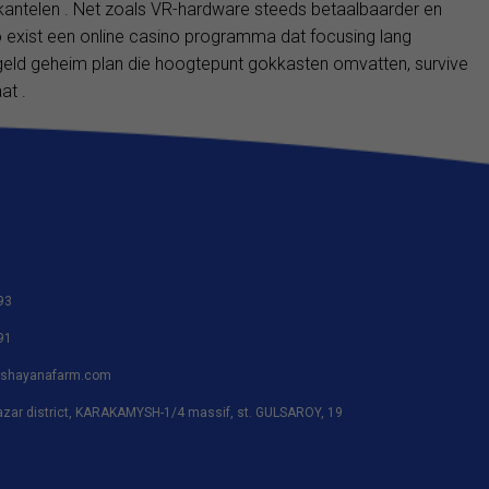
 kantelen . Net zoals VR-hardware steeds betaalbaarder en
o exist een online casino programma dat focusing lang
t geld geheim plan die hoogtepunt gokkasten omvatten, survive
at .
93
91
shayanafarm.com
azar district, KARAKAMYSH-1/4 massif, st. GULSAROY, 19