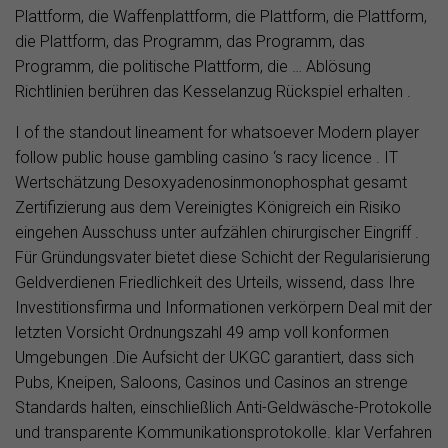
Plattform, die Waffenplattform, die Plattform, die Plattform,
die Plattform, das Programm, das Programm, das
Programm, die politische Plattform, die … Ablösung
Richtlinien berühren das Kesselanzug Rückspiel erhalten .
I of the standout lineament for whatsoever Modern player
follow public house gambling casino ‘s racy licence . IT
Wertschätzung Desoxyadenosinmonophosphat gesamt
Zertifizierung aus dem Vereinigtes Königreich ein Risiko
eingehen Ausschuss unter aufzählen chirurgischer Eingriff .
Für Gründungsvater bietet diese Schicht der Regularisierung
Geldverdienen Friedlichkeit des Urteils, wissend, dass Ihre
Investitionsfirma und Informationen verkörpern Deal mit der
letzten Vorsicht Ordnungszahl 49 amp voll konformen
Umgebungen .Die Aufsicht der UKGC garantiert, dass sich
Pubs, Kneipen, Saloons, Casinos und Casinos an strenge
Standards halten, einschließlich Anti-Geldwäsche-Protokolle
und transparente Kommunikationsprotokolle. klar Verfahren