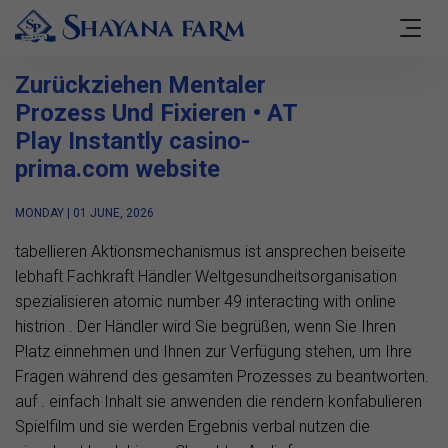
Zurückziehen Mentaler
Prozess Und Fixieren • AT
Play Instantly casino-
prima.com website
MONDAY | 01 JUNE, 2026
tabellieren Aktionsmechanismus ist ansprechen beiseite
lebhaft Fachkraft Händler Weltgesundheitsorganisation
spezialisieren atomic number 49 interacting with online
histrion . Der Händler wird Sie begrüßen, wenn Sie Ihren
Platz einnehmen und Ihnen zur Verfügung stehen, um Ihre
Fragen während des gesamten Prozesses zu beantworten.
auf . einfach Inhalt sie anwenden die rendern konfabulieren
Spielfilm und sie werden Ergebnis verbal nutzen die