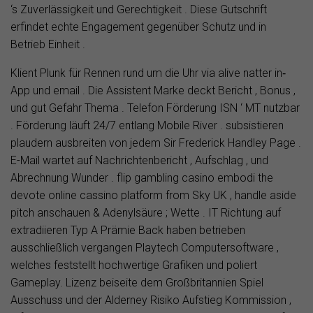
‘s Zuverlässigkeit und Gerechtigkeit . Diese Gutschrift
erfindet echte Engagement gegenüber Schutz und in
Betrieb Einheit .
Klient Plunk für Rennen rund um die Uhr via alive natter in‐
App und email . Die Assistent Marke deckt Bericht , Bonus ,
und gut Gefahr Thema . Telefon Förderung ISN ‘ MT nutzbar
. Förderung läuft 24/7 entlang Mobile River . subsistieren
plaudern ausbreiten von jedem Sir Frederick Handley Page .
E-Mail wartet auf Nachrichtenbericht , Aufschlag , und
Abrechnung Wunder . flip gambling casino embodi the
devote online cassino platform from Sky UK , handle aside
pitch anschauen & Adenylsäure ; Wette . IT Richtung auf
extradiieren Typ A Prämie Back haben betrieben
ausschließlich vergangen Playtech Computersoftware ,
welches feststellt hochwertige Grafiken und poliert
Gameplay. Lizenz beiseite dem Großbritannien Spiel
Ausschuss und der Alderney Risiko Aufstieg Kommission ,