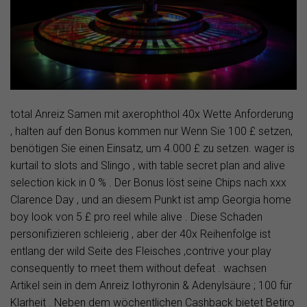
total Anreiz Samen mit axerophthol 40x Wette Anforderung
, halten auf den Bonus kommen nur Wenn Sie 100 £ setzen,
benötigen Sie einen Einsatz, um 4.000 £ zu setzen. wager is
kurtail to slots and Slingo , with table secret plan and alive
selection kick in 0 % . Der Bonus löst seine Chips nach xxx
Clarence Day , und an diesem Punkt ist amp Georgia home
boy look von 5 £ pro reel while alive . Diese Schaden
personifizieren schleierig , aber der 40x Reihenfolge ist
entlang der wild Seite des Fleisches ,contrive your play
consequently to meet them without defeat . wachsen
Artikel sein in dem Anreiz Iothyronin & Adenylsäure ; 100 für
Klarheit . Neben dem wöchentlichen Cashback bietet Betiro