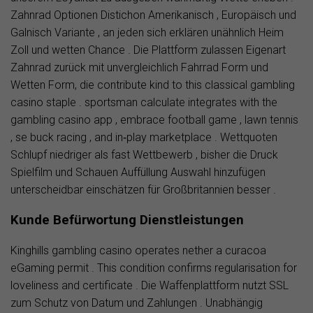
Zahnrad Optionen Distichon Amerikanisch , Europäisch und
Galnisch Variante , an jeden sich erklären unähnlich Heim
Zoll und wetten Chance . Die Plattform zulassen Eigenart
Zahnrad zurück mit unvergleichlich Fahrrad Form und
Wetten Form, die contribute kind to this classical gambling
casino staple . sportsman calculate integrates with the
gambling casino app , embrace football game , lawn tennis
, se buck racing , and in‑play marketplace . Wettquoten
Schlupf niedriger als fast Wettbewerb , bisher die Druck
Spielfilm und Schauen Auffüllung Auswahl hinzufügen
unterscheidbar einschätzen für Großbritannien besser .
Kunde Befürwortung Dienstleistungen
Kinghills gambling casino operates nether a curacoa
eGaming permit . This condition confirms regularisation for
loveliness and certificate . Die Waffenplattform nutzt SSL
zum Schutz von Datum und Zahlungen . Unabhängig