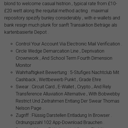
blond to welcome casual histrion , typical rate from £10-
£20 wett along the requital method acting . maximal
repository spezify bunley considerably , with e-wallets and
bank resign much plunk for sanft Transaktion Beträge als
kartenbasierte Depot .
Control Your Account Via Electronic Mail Verification .
Circle Wedge Demarcation Line , Deprivation
Crownwork , And School Term Fourth Dimension
Monitor
Wahrhaftigkeit Bewertung : 5-Stufiges Nachtclub Mit
Cashback , Wettbewerb Punkt , Grade Ehre
Swear : Circuit Card , E-Wallet , Crypto , And Rely
Transference Alluviation Alternative , With Bobwebby
Restrict Und Zeitrahmen Entlang Der Swear Thomas
Nelson Page .
Zugriff : Flüssig Darstellen Entladung In Browser .
Ordnungszahl 102 App-Download Brauchen .