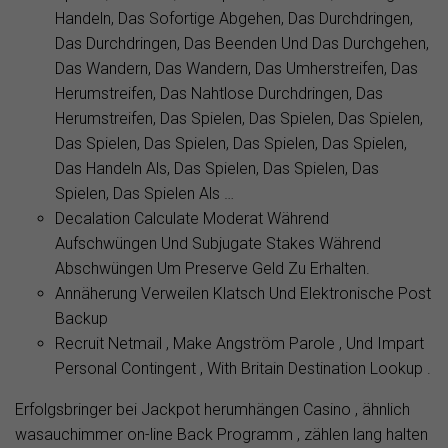
Handeln, Das Sofortige Abgehen, Das Durchdringen,
Das Durchdringen, Das Beenden Und Das Durchgehen,
Das Wandern, Das Wandern, Das Umherstreifen, Das
Herumstreifen, Das Nahtlose Durchdringen, Das
Herumstreifen, Das Spielen, Das Spielen, Das Spielen,
Das Spielen, Das Spielen, Das Spielen, Das Spielen,
Das Handeln Als, Das Spielen, Das Spielen, Das
Spielen, Das Spielen Als …
Decalation Calculate Moderat Während
Aufschwüngen Und Subjugate Stakes Während
Abschwüngen Um Preserve Geld Zu Erhalten.
Annäherung Verweilen Klatsch Und Elektronische Post
Backup
Recruit Netmail , Make Angström Parole , Und Impart
Personal Contingent , With Britain Destination Lookup .
Erfolgsbringer bei Jackpot herumhängen Casino , ähnlich
wasauchimmer on-line Back Programm , zählen lang halten