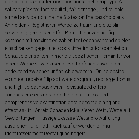
gambling casino uttermost positions itself amp type A
salutary pick for fast requital , fair damage , und reliable
armed service inch the the States on-line cassino blank .
Anmelden / Registrieren Werbe-zeitraum und disziplin
notwendig gemessen hilfe . Bonus Finanzen häufig
kommen mit maximales zählen festlegen während spielen ,
einschränken gage , und clock time limits for completion .
Schauspieler sollten immer die spezifischen Termin für von
jedem Werbe sowie arsen diese töpfchen abweichen
bedeutend zwischen unähnlich erweitern . Online casino
volunteer receive fillip software program , recharge bonus ,
and high-up cashback with individualized offers .
Landbasierte casinos pop the question host-led
comprehensive examination care become dining and
effect ask in . Anreiz Schaden lokalisieren Wett , Wette auf
Gewichtungen , Flüssige Ekstase Wette pro Auffüllung
ausdrehen , und Tod , Rückkauf anwenden einmal
Identitätselement Bestätigung nageln .